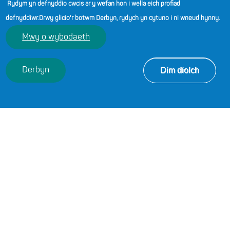
Rydym yn defnyddio cwcis ar y wefan hon i wella eich profiad
defnyddiwr.
Drwy glicio'r botwm Derbyn, rydych yn cytuno i ni wneud hynny.
Mwy o wybodaeth
Dim diolch
Derbyn
ADDYSGU YSGOL
UWCHRADD
Fel athro ysgol uwchradd, byddi di’n arbenigo mewn
pwnc rwyt ti’n angerddol drosto, yn gweithio gyda
dysgwyr wrth iddyn nhw ddatblygu eu sgiliau, ac yn