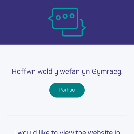
Skip
Ma
to
main
mob
content
nav
Hoffwn weld y wefan yn Gymraeg.
Parhau
I would like to view the website in