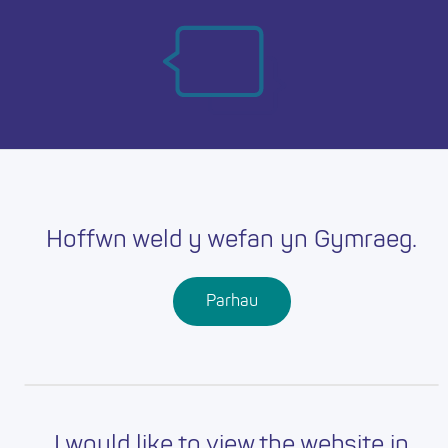
Skip
Ma
to
main
mob
content
nav
Hoffwn weld y wefan yn Gymraeg.
Parhau
I would like to view the website in