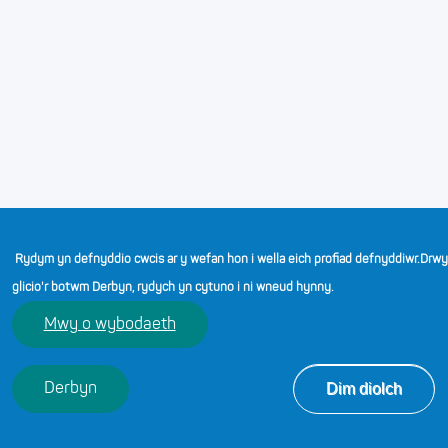
SWYDDI LLAWN AMSER
Gweld yr holl swyddi
Rydym yn defnyddio cwcis ar y wefan hon i wella eich profiad defnyddiwr.
Drwy
SWYDDI RHAN AMSER
glicio'r botwm Derbyn, rydych yn cytuno i ni wneud hynny.
Gweld yr holl swyddi
Mwy o wybodaeth
Dim diolch
Derbyn