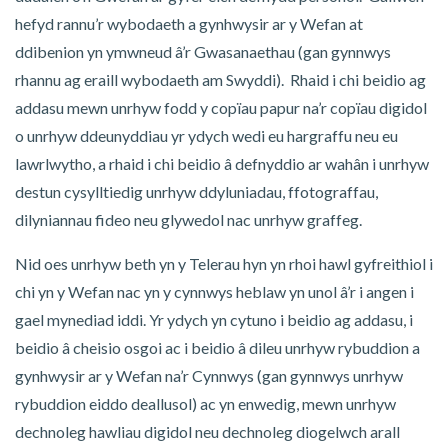
hefyd rannu’r wybodaeth a gynhwysir ar y Wefan at
ddibenion yn ymwneud â’r Gwasanaethau (gan gynnwys
rhannu ag eraill wybodaeth am Swyddi). Rhaid i chi beidio ag
addasu mewn unrhyw fodd y copïau papur na’r copïau digidol
o unrhyw ddeunyddiau yr ydych wedi eu hargraffu neu eu
lawrlwytho, a rhaid i chi beidio â defnyddio ar wahân i unrhyw
destun cysylltiedig unrhyw ddyluniadau, ffotograffau,
dilyniannau fideo neu glywedol nac unrhyw graffeg.
Nid oes unrhyw beth yn y Telerau hyn yn rhoi hawl gyfreithiol i
chi yn y Wefan nac yn y cynnwys heblaw yn unol â’r i angen i
gael mynediad iddi. Yr ydych yn cytuno i beidio ag addasu, i
beidio â cheisio osgoi ac i beidio â dileu unrhyw rybuddion a
gynhwysir ar y Wefan na’r Cynnwys (gan gynnwys unrhyw
rybuddion eiddo deallusol) ac yn enwedig, mewn unrhyw
dechnoleg hawliau digidol neu dechnoleg diogelwch arall