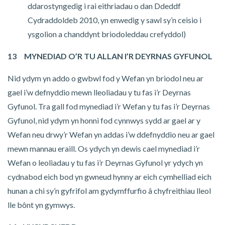
ddarostyngedig i rai eithriadau o dan Ddeddf
Cydraddoldeb 2010, yn enwedig y sawl sy’n ceisio i
ysgolion a chanddynt briodoleddau crefyddol)
13 MYNEDIAD O’R TU ALLAN I’R DEYRNAS GYFUNOL
Nid ydym yn addo o gwbwl fod y Wefan yn briodol neu ar
gael i’w defnyddio mewn lleoliadau y tu fas i’r Deyrnas
Gyfunol. Tra gall fod mynediad i’r Wefan y tu fas i’r Deyrnas
Gyfunol, nid ydym yn honni fod cynnwys sydd ar gael ar y
Wefan neu drwy’r Wefan yn addas i’w ddefnyddio neu ar gael
mewn mannau eraill. Os ydych yn dewis cael mynediad i’r
Wefan o leoliadau y tu fas i’r Deyrnas Gyfunol yr ydych yn
cydnabod eich bod yn gwneud hynny ar eich cymhelliad eich
hunan a chi sy’n gyfrifol am gydymffurfio â chyfreithiau lleol
lle bônt yn gymwys.