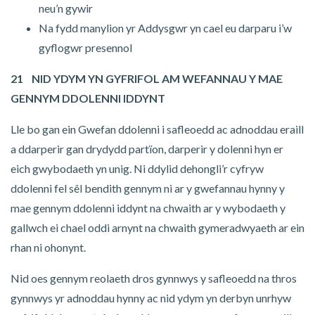
neu’n gywir
Na fydd manylion yr Addysgwr yn cael eu darparu i’w
gyflogwr presennol
21 NID YDYM YN GYFRIFOL AM WEFANNAU Y MAE
GENNYM DDOLENNI IDDYNT
Lle bo gan ein Gwefan ddolenni i safleoedd ac adnoddau eraill
a ddarperir gan drydydd partïon, darperir y dolenni hyn er
eich gwybodaeth yn unig. Ni ddylid dehongli’r cyfryw
ddolenni fel sêl bendith gennym ni ar y gwefannau hynny y
mae gennym ddolenni iddynt na chwaith ar y wybodaeth y
gallwch ei chael oddi arnynt na chwaith gymeradwyaeth ar ein
rhan ni ohonynt.
Nid oes gennym reolaeth dros gynnwys y safleoedd na thros
gynnwys yr adnoddau hynny ac nid ydym yn derbyn unrhyw