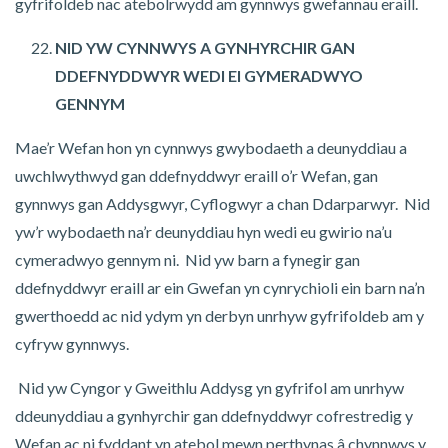
gyfrifoldeb nac atebolrwydd am gynnwys gwefannau eraill.
NID YW CYNNWYS A GYNHYRCHIR GAN
DDEFNYDDWYR WEDI EI GYMERADWYO
GENNYM
Mae’r Wefan hon yn cynnwys gwybodaeth a deunyddiau a
uwchlwythwyd gan ddefnyddwyr eraill o’r Wefan, gan
gynnwys gan Addysgwyr, Cyflogwyr a chan Ddarparwyr. Nid
yw’r wybodaeth na’r deunyddiau hyn wedi eu gwirio na’u
cymeradwyo gennym ni. Nid yw barn a fynegir gan
ddefnyddwyr eraill ar ein Gwefan yn cynrychioli ein barn na’n
gwerthoedd ac nid ydym yn derbyn unrhyw gyfrifoldeb am y
cyfryw gynnwys.
Nid yw Cyngor y Gweithlu Addysg yn gyfrifol am unrhyw
ddeunyddiau a gynhyrchir gan ddefnyddwyr cofrestredig y
Wefan ac ni fyddant yn atebol mewn perthynas â chynnwys y