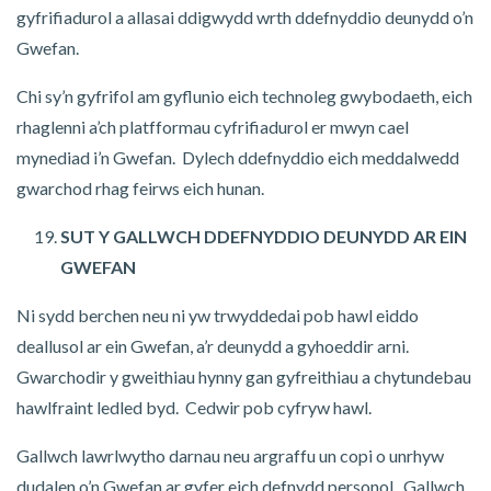
gyfrifiadurol a allasai ddigwydd wrth ddefnyddio deunydd o’n
Gwefan.
Chi sy’n gyfrifol am gyflunio eich technoleg gwybodaeth, eich
rhaglenni a’ch platfformau cyfrifiadurol er mwyn cael
mynediad i’n Gwefan. Dylech ddefnyddio eich meddalwedd
gwarchod rhag feirws eich hunan.
SUT Y GALLWCH DDEFNYDDIO DEUNYDD AR EIN
GWEFAN
Ni sydd berchen neu ni yw trwyddedai pob hawl eiddo
deallusol ar ein Gwefan, a’r deunydd a gyhoeddir arni.
Gwarchodir y gweithiau hynny gan gyfreithiau a chytundebau
hawlfraint ledled byd. Cedwir pob cyfryw hawl.
Gallwch lawrlwytho darnau neu argraffu un copi o unrhyw
dudalen o’n Gwefan ar gyfer eich defnydd personol. Gallwch