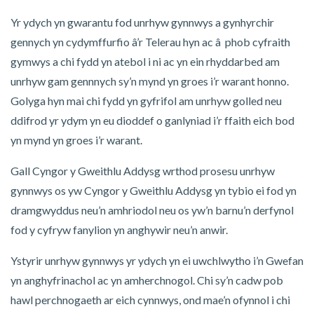
Yr ydych yn gwarantu fod unrhyw gynnwys a gynhyrchir
gennych yn cydymffurfio â’r Telerau hyn ac â phob cyfraith
gymwys a chi fydd yn atebol i ni ac yn ein rhyddarbed am
unrhyw gam gennnych sy’n mynd yn groes i’r warant honno.
Golyga hyn mai chi fydd yn gyfrifol am unrhyw golled neu
ddifrod yr ydym yn eu dioddef o ganlyniad i’r ffaith eich bod
yn mynd yn groes i’r warant.
Gall Cyngor y Gweithlu Addysg wrthod prosesu unrhyw
gynnwys os yw Cyngor y Gweithlu Addysg yn tybio ei fod yn
dramgwyddus neu’n amhriodol neu os yw’n barnu’n derfynol
fod y cyfryw fanylion yn anghywir neu’n anwir.
Ystyrir unrhyw gynnwys yr ydych yn ei uwchlwytho i’n Gwefan
yn anghyfrinachol ac yn amherchnogol. Chi sy’n cadw pob
hawl perchnogaeth ar eich cynnwys, ond mae’n ofynnol i chi