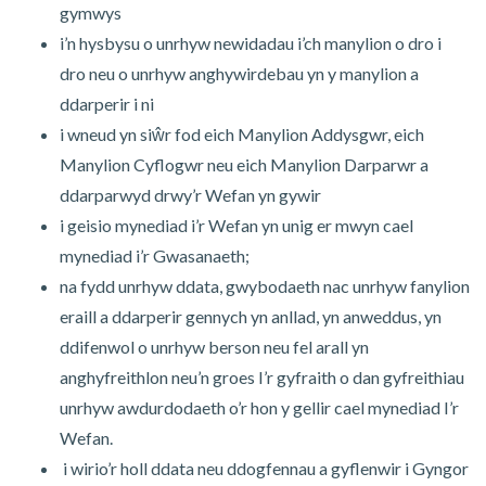
gymwys
i’n hysbysu o unrhyw newidadau i’ch manylion o dro i
dro neu o unrhyw anghywirdebau yn y manylion a
ddarperir i ni
i wneud yn siŵr fod eich Manylion Addysgwr, eich
Manylion Cyflogwr neu eich Manylion Darparwr a
ddarparwyd drwy’r Wefan yn gywir
i geisio mynediad i’r Wefan yn unig er mwyn cael
mynediad i’r Gwasanaeth;
na fydd unrhyw ddata, gwybodaeth nac unrhyw fanylion
eraill a ddarperir gennych yn anllad, yn anweddus, yn
ddifenwol o unrhyw berson neu fel arall yn
anghyfreithlon neu’n groes I’r gyfraith o dan gyfreithiau
unrhyw awdurdodaeth o’r hon y gellir cael mynediad I’r
Wefan.
i wirio’r holl ddata neu ddogfennau a gyflenwir i Gyngor