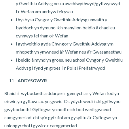
y Gweithlu Addysg neu a uwchlwythwyd/gyflwynwyd
I’r Wefan am unrhyw feirysau
i hysbysu Cyngor y Gweithlu Addysg unwaith y
byddoch yn dymuno i’ch manylion beidio â chael eu
cynnwys fel rhan o’r Wefan
i gydweithio gyda Chyngor y Gweithlu Addysg ym
mhopeth yn ymwneud â’r Wefan neu â’r Gwasanaethau
i beidio â mynd yn groes, neu achosi Cyngor y Gweithlu
Addysg i fynd yn groes, i’r Polisi Preifatrwydd
ADDYSGWYR
Rhaid i’r wybodaeth a ddarperir gennych ar y Wefan fod yn
eirwir, yn gyflawn ac yn gywir. Os ydych wedi i chi gyflwyno
gwybodaeth i Gyflogwr yn nodi eich bod wedi gwneud
camgymeriad, chi sy’n gyfrifol am gysylltu â’r Cyflogwr yn
uniongyrchol i gywiro’r camgymeriad.