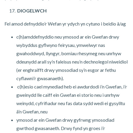
DIOGELWCH
Fel amod defnyddio’r Wefan yr ydych yn cytuno i beidio â/ag
c(h)amddefnyddio neu ymosod ar ein Gwefan drwy
wybyddus gyflwyno feirysau, ymwelwyr nas
gwahoddwyd, llyngyr, bomiau rhesymeg neu unrhyw
ddeunydd arall sy’n faleisus neu’n dechnolegol niweidiol
(er enghraifft drwy ymosodiad sy’n esgor ar fethu
cyflawni’r gwasanaeth).
c(h)esio cael mynediad heb ei awdurdodi i’n Gwefan, i’r
gweinydd lle caiff ein Gwefan ei storio neu i unrhyw
weinydd, cyfrifiadur neu fas data sydd wedi ei gysylltu
â’n Gwefan, neu
ymosod ar ein Gwefan drwy gyfrwng ymosodiad
gwrthod gwasanaeth. Drwy fynd yn groes i’r