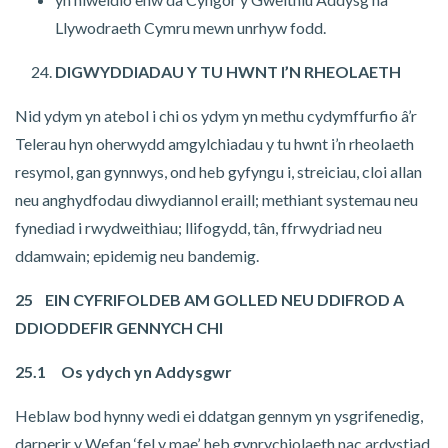
Llywodraeth Cymru mewn unrhyw fodd.
DIGWYDDIADAU Y TU HWNT I’N RHEOLAETH
Nid ydym yn atebol i chi os ydym yn methu cydymffurfio â’r
Telerau hyn oherwydd amgylchiadau y tu hwnt i’n rheolaeth
resymol, gan gynnwys, ond heb gyfyngu i, streiciau, cloi allan
neu anghydfodau diwydiannol eraill; methiant systemau neu
fynediad i rwydweithiau; llifogydd, tân, ffrwydriad neu
ddamwain; epidemig neu bandemig.
25 EIN CYFRIFOLDEB AM GOLLED NEU DDIFROD A
DDIODDEFIR GENNYCH CHI
25.1 Os ydych yn Addysgwr
Heblaw bod hynny wedi ei ddatgan gennym yn ysgrifenedig,
darperir y Wefan ‘fel y mae’, heb gynrychiolaeth nac ardystiad