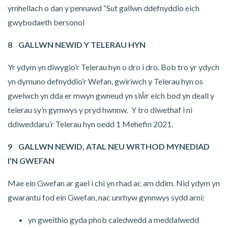
ymhellach o dan y pennawd “Sut gallwn ddefnyddio eich
gwybodaeth bersonol
8 GALLWN NEWID Y TELERAU HYN
Yr ydym yn diwygio’r Telerau hyn o dro i dro. Bob tro yr ydych
yn dymuno defnyddio’r Wefan, gwiriwch y Telerau hyn os
gwelwch yn dda er mwyn gwneud yn siŵr eich bod yn deall y
telerau sy’n gymwys y pryd hwnnw. Y tro diwethaf i ni
ddiweddaru’r Telerau hyn oedd 1 Mehefin 2021.
9 GALLWN NEWID, ATAL NEU WRTHOD MYNEDIAD
I’N GWEFAN
Mae ein Gwefan ar gael i chi yn rhad ac am ddim. Nid ydym yn
gwarantu fod ein Gwefan, nac unrhyw gynnwys sydd arni:
yn gweithio gyda phob caledwedd a meddalwedd