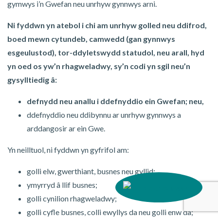
gymwys i’n Gwefan neu unrhyw gynnwys arni.
Ni fyddwn yn atebol i chi am unrhyw golled neu ddifrod,
boed mewn cytundeb, camwedd (gan gynnwys
esgeulustod), tor-ddyletswydd statudol, neu arall, hyd
yn oed os yw’n rhagweladwy, sy’n codi yn sgil neu’n
gysylltiedig â:
defnydd neu anallu i ddefnyddio ein Gwefan; neu,
ddefnyddio neu ddibynnu ar unrhyw gynnwys a
arddangosir ar ein Gwe.
Yn neilltuol, ni fyddwn yn gyfrifol am:
golli elw, gwerthiant, busnes neu gyllid;
ymyrryd â llif busnes;
golli cynilion rhagweladwy;
golli cyfle busnes, colli ewyllys da neu golli enw da;