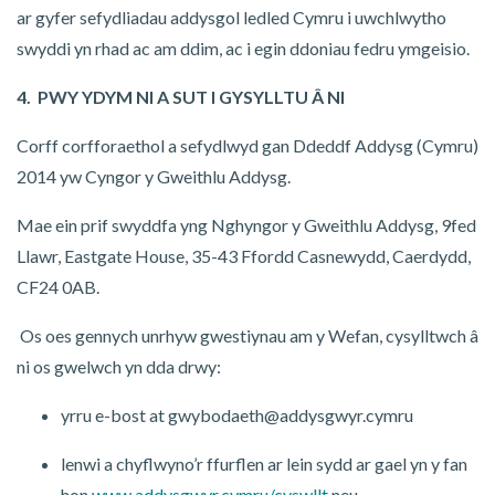
ar gyfer sefydliadau addysgol ledled Cymru i uwchlwytho
swyddi yn rhad ac am ddim, ac i egin ddoniau fedru ymgeisio.
4. PWY YDYM NI A SUT I GYSYLLTU Â NI
Corff corfforaethol a sefydlwyd gan Ddeddf Addysg (Cymru)
2014 yw Cyngor y Gweithlu Addysg.
Mae ein prif swyddfa yng Nghyngor y Gweithlu Addysg, 9fed
Llawr, Eastgate House, 35-43 Ffordd Casnewydd, Caerdydd,
CF24 0AB.
Os oes gennych unrhyw gwestiynau am y Wefan, cysylltwch â
ni os gwelwch yn dda drwy:
yrru e-bost at gwybodaeth@addysgwyr.cymru
lenwi a chyflwyno’r ffurflen ar lein sydd ar gael yn y fan
hon
www.addysgwyr.cymru/cyswllt
neu