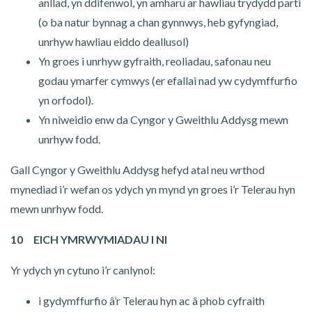
anllad, yn ddifenwol, yn amharu ar hawliau trydydd parti
(o ba natur bynnag a chan gynnwys, heb gyfyngiad,
unrhyw hawliau eiddo deallusol)
Yn groes i unrhyw gyfraith, reoliadau, safonau neu
godau ymarfer cymwys (er efallai nad yw cydymffurfio
yn orfodol).
Yn niweidio enw da Cyngor y Gweithlu Addysg mewn
unrhyw fodd.
Gall Cyngor y Gweithlu Addysg hefyd atal neu wrthod
mynediad i’r wefan os ydych yn mynd yn groes i’r Telerau hyn
mewn unrhyw fodd.
10 EICH YMRWYMIADAU I NI
Yr ydych yn cytuno i’r canlynol:
i gydymffurfio â’r Telerau hyn ac â phob cyfraith