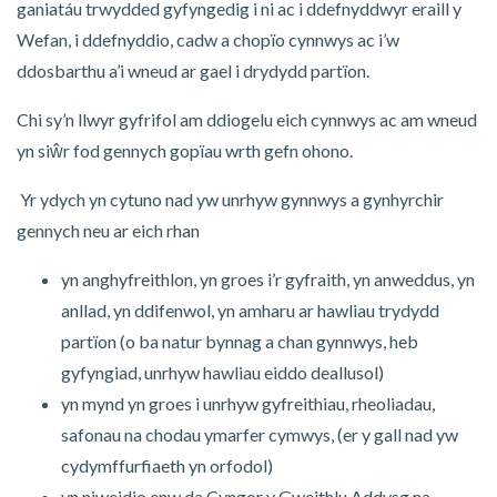
ganiatáu trwydded gyfyngedig i ni ac i ddefnyddwyr eraill y
Wefan, i ddefnyddio, cadw a chopïo cynnwys ac i’w
ddosbarthu a’i wneud ar gael i drydydd partïon.
Chi sy’n llwyr gyfrifol am ddiogelu eich cynnwys ac am wneud
yn siŵr fod gennych gopïau wrth gefn ohono.
Yr ydych yn cytuno nad yw unrhyw gynnwys a gynhyrchir
gennych neu ar eich rhan
yn anghyfreithlon, yn groes i’r gyfraith, yn anweddus, yn
anllad, yn ddifenwol, yn amharu ar hawliau trydydd
partïon (o ba natur bynnag a chan gynnwys, heb
gyfyngiad, unrhyw hawliau eiddo deallusol)
yn mynd yn groes i unrhyw gyfreithiau, rheoliadau,
safonau na chodau ymarfer cymwys, (er y gall nad yw
cydymffurfiaeth yn orfodol)
yn niweidio enw da Cyngor y Gweithlu Addysg na