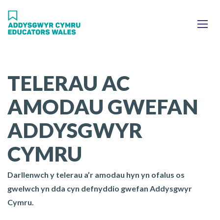
Skip
Ma
to
main
mob
content
nav
TELERAU AC
AMODAU GWEFAN
ADDYSGWYR
CYMRU
Darllenwch y telerau a’r amodau hyn yn ofalus os
gwelwch yn dda cyn defnyddio gwefan Addysgwyr
Cymru.