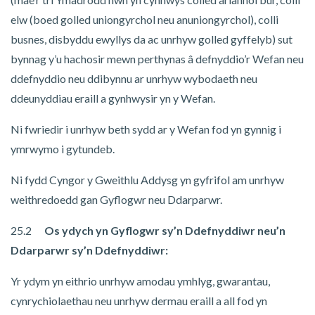
elw (boed golled uniongyrchol neu anuniongyrchol), colli
busnes, disbyddu ewyllys da ac unrhyw golled gyffelyb) sut
bynnag y’u hachosir mewn perthynas â defnyddio’r Wefan neu
ddefnyddio neu ddibynnu ar unrhyw wybodaeth neu
ddeunyddiau eraill a gynhwysir yn y Wefan.
Ni fwriedir i unrhyw beth sydd ar y Wefan fod yn gynnig i
ymrwymo i gytundeb.
Ni fydd Cyngor y Gweithlu Addysg yn gyfrifol am unrhyw
weithredoedd gan Gyflogwr neu Ddarparwr.
25.2
Os ydych yn Gyflogwr sy’n Ddefnyddiwr neu’n
Ddarparwr sy’n Ddefnyddiwr:
Yr ydym yn eithrio unrhyw amodau ymhlyg, gwarantau,
cynrychiolaethau neu unrhyw dermau eraill a all fod yn