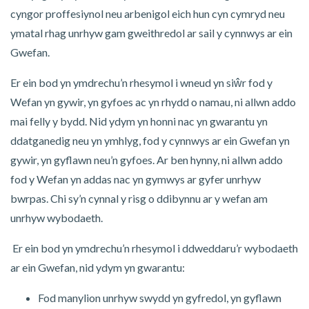
cyngor proffesiynol neu arbenigol eich hun cyn cymryd neu
ymatal rhag unrhyw gam gweithredol ar sail y cynnwys ar ein
Gwefan.
Er ein bod yn ymdrechu’n rhesymol i wneud yn siŵr fod y
Wefan yn gywir, yn gyfoes ac yn rhydd o namau, ni allwn addo
mai felly y bydd. Nid ydym yn honni nac yn gwarantu yn
ddatganedig neu yn ymhlyg, fod y cynnwys ar ein Gwefan yn
gywir, yn gyflawn neu’n gyfoes. Ar ben hynny, ni allwn addo
fod y Wefan yn addas nac yn gymwys ar gyfer unrhyw
bwrpas. Chi sy’n cynnal y risg o ddibynnu ar y wefan am
unrhyw wybodaeth.
Er ein bod yn ymdrechu’n rhesymol i ddweddaru’r wybodaeth
ar ein Gwefan, nid ydym yn gwarantu:
Fod manylion unrhyw swydd yn gyfredol, yn gyflawn