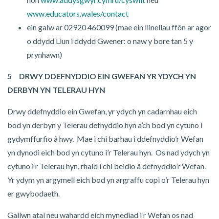
www.educators.wales/contact
ein galw ar 02920 460099 (mae ein llinellau ffôn ar agor
o ddydd Llun i ddydd Gwener: o naw y bore tan 5 y
prynhawn)
5 DRWY DDEFNYDDIO EIN GWEFAN YR YDYCH YN
DERBYN YN TELERAU HYN
Drwy ddefnyddio ein Gwefan, yr ydych yn cadarnhau eich
bod yn derbyn y Telerau defnyddio hyn a’ch bod yn cytuno i
gydymffurfio â hwy. Mae i chi barhau i ddefnyddio’r Wefan
yn dynodi eich bod yn cytuno i’r Telerau hyn. Os nad ydych yn
cytuno i’r Telerau hyn, rhaid i chi beidio â defnyddio’r Wefan.
Yr ydym yn argymell eich bod yn argraffu copi o’r Telerau hyn
er gwybodaeth.
Gallwn atal neu wahardd eich mynediad i’r Wefan os nad