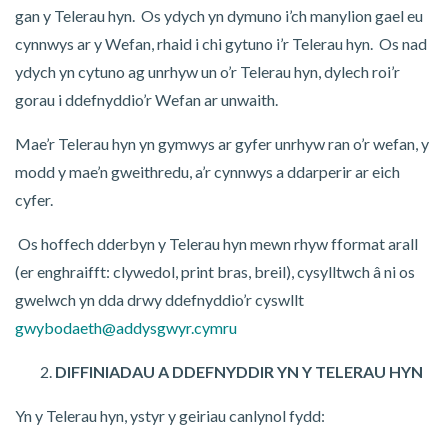
gan y Telerau hyn. Os ydych yn dymuno i’ch manylion gael eu
cynnwys ar y Wefan, rhaid i chi gytuno i’r Telerau hyn. Os nad
ydych yn cytuno ag unrhyw un o’r Telerau hyn, dylech roi’r
gorau i ddefnyddio’r Wefan ar unwaith.
Mae’r Telerau hyn yn gymwys ar gyfer unrhyw ran o’r wefan, y
modd y mae’n gweithredu, a’r cynnwys a ddarperir ar eich
cyfer.
Os hoffech dderbyn y Telerau hyn mewn rhyw fformat arall
(er enghraifft: clywedol, print bras, breil), cysylltwch â ni os
gwelwch yn dda drwy ddefnyddio’r cyswllt
gwybodaeth@addysgwyr.cymru
DIFFINIADAU A DDEFNYDDIR YN Y TELERAU HYN
Yn y Telerau hyn, ystyr y geiriau canlynol fydd: