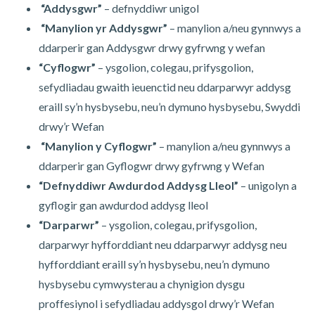
“Addysgwr”
– defnyddiwr unigol
“Manylion yr Addysgwr”
– manylion a/neu gynnwys a
ddarperir gan Addysgwr drwy gyfrwng y wefan
“Cyflogwr”
– ysgolion, colegau, prifysgolion,
sefydliadau gwaith ieuenctid neu ddarparwyr addysg
eraill sy’n hysbysebu, neu’n dymuno hysbysebu, Swyddi
drwy’r Wefan
“Manylion y Cyflogwr”
– manylion a/neu gynnwys a
ddarperir gan Gyflogwr drwy gyfrwng y Wefan
“Defnyddiwr Awdurdod Addysg Lleol”
– unigolyn a
gyflogir gan awdurdod addysg lleol
“Darparwr”
– ysgolion, colegau, prifysgolion,
darparwyr hyfforddiant neu ddarparwyr addysg neu
hyfforddiant eraill sy’n hysbysebu, neu’n dymuno
hysbysebu cymwysterau a chynigion dysgu
proffesiynol i sefydliadau addysgol drwy’r Wefan