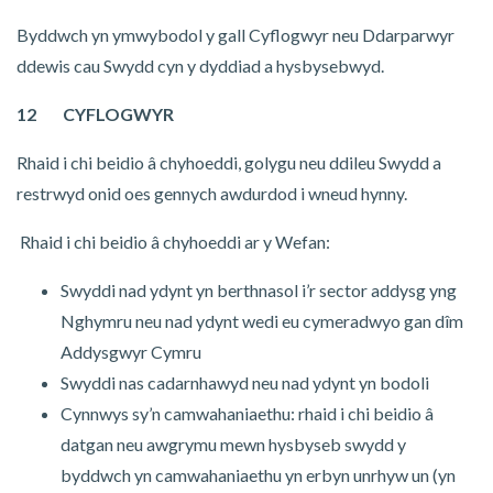
Byddwch yn ymwybodol y gall Cyflogwyr neu Ddarparwyr
ddewis cau Swydd cyn y dyddiad a hysbysebwyd.
12
CYFLOGWYR
Rhaid i chi beidio â chyhoeddi, golygu neu ddileu Swydd a
restrwyd onid oes gennych awdurdod i wneud hynny.
Rhaid i chi beidio â chyhoeddi ar y Wefan:
Swyddi nad ydynt yn berthnasol i’r sector addysg yng
Nghymru neu nad ydynt wedi eu cymeradwyo gan dîm
Addysgwyr Cymru
Swyddi nas cadarnhawyd neu nad ydynt yn bodoli
Cynnwys sy’n camwahaniaethu: rhaid i chi beidio â
datgan neu awgrymu mewn hysbyseb swydd y
byddwch yn camwahaniaethu yn erbyn unrhyw un (yn