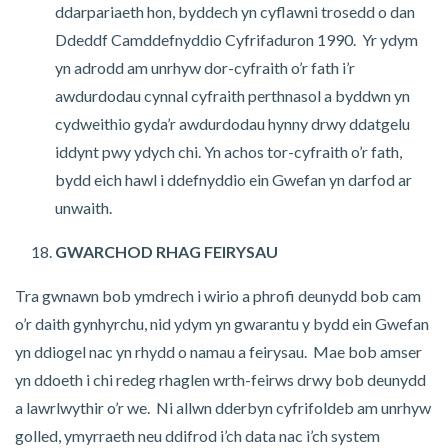
ddarpariaeth hon, byddech yn cyflawni trosedd o dan
Ddeddf Camddefnyddio Cyfrifaduron 1990. Yr ydym
yn adrodd am unrhyw dor-cyfraith o’r fath i’r
awdurdodau cynnal cyfraith perthnasol a byddwn yn
cydweithio gyda’r awdurdodau hynny drwy ddatgelu
iddynt pwy ydych chi. Yn achos tor-cyfraith o’r fath,
bydd eich hawl i ddefnyddio ein Gwefan yn darfod ar
unwaith.
GWARCHOD RHAG FEIRYSAU
Tra gwnawn bob ymdrech i wirio a phrofi deunydd bob cam
o’r daith gynhyrchu, nid ydym yn gwarantu y bydd ein Gwefan
yn ddiogel nac yn rhydd o namau a feirysau. Mae bob amser
yn ddoeth i chi redeg rhaglen wrth-feirws drwy bob deunydd
a lawrlwythir o’r we. Ni allwn dderbyn cyfrifoldeb am unrhyw
golled, ymyrraeth neu ddifrod i’ch data nac i’ch system