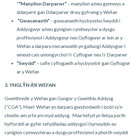
"
“Manylion Darparwr”
– manylion a/neu gynnwys a
ddarperir gan Ddarparwr drwy gyfrwng y Wefan
“Gwasanaeth”
– gwasanaeth hysbysebu Swyddi i
Addysgwyr a/neu gynigion cymhwyster a dysgu
proffesiynol i Addysgwyr neu Gyflogwyr ar lein ar y
Wefan a darparu mecanwaith yn galluogi Addysgwr i
wneud cais uniongyrchol i’r Cyflogwr neu i’r Darparwr
“Swydd”
– safle cyflogaeth a hysbysebir gan Gyflogwr
ar y Wefan
3. YNGLŶN Â’R WEFAN
Gweithredir y Wefan gan Gyngor y Gweithlu Addysg
(“CGA”). Mae’r Wefan yn darparu gwybodaeth i bobl sy’n
chwilio am yrfa ym myd addysg. Mae hefyd yn lletya porth
hyfforddi ar gyfer sefydliadau addysgol i hyrwyddo eu
cynigion cymwysterau a dysgu proffesiynol a phorth swyddi