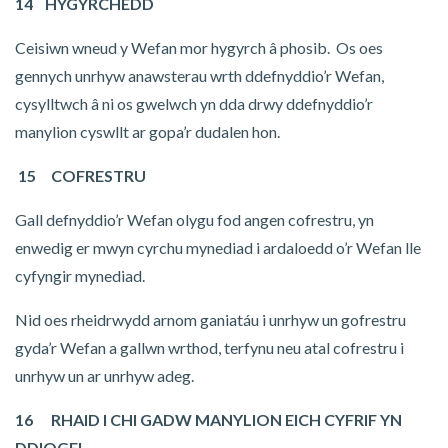
14 HYGYRCHEDD
Ceisiwn wneud y Wefan mor hygyrch â phosib. Os oes
gennych unrhyw anawsterau wrth ddefnyddio’r Wefan,
cysylltwch â ni os gwelwch yn dda drwy ddefnyddio’r
manylion cyswllt ar gopa’r dudalen hon.
15 COFRESTRU
Gall defnyddio’r Wefan olygu fod angen cofrestru, yn
enwedig er mwyn cyrchu mynediad i ardaloedd o’r Wefan lle
cyfyngir mynediad.
Nid oes rheidrwydd arnom ganiatáu i unrhyw un gofrestru
gyda’r Wefan a gallwn wrthod, terfynu neu atal cofrestru i
unrhyw un ar unrhyw adeg.
16 RHAID I CHI GADW MANYLION EICH CYFRIF YN
DDIOGEL