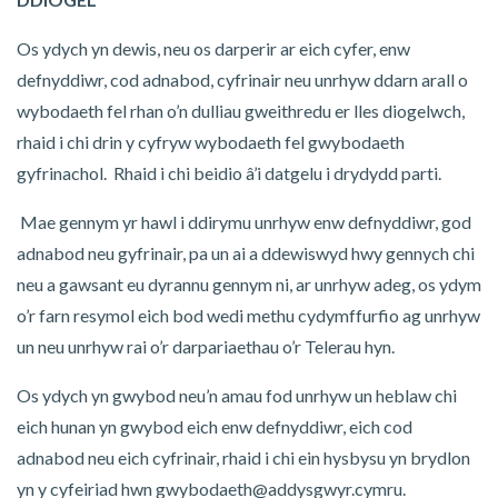
Os ydych yn dewis, neu os darperir ar eich cyfer, enw
defnyddiwr, cod adnabod, cyfrinair neu unrhyw ddarn arall o
wybodaeth fel rhan o’n dulliau gweithredu er lles diogelwch,
rhaid i chi drin y cyfryw wybodaeth fel gwybodaeth
gyfrinachol. Rhaid i chi beidio â’i datgelu i drydydd parti.
Mae gennym yr hawl i ddirymu unrhyw enw defnyddiwr, god
adnabod neu gyfrinair, pa un ai a ddewiswyd hwy gennych chi
neu a gawsant eu dyrannu gennym ni, ar unrhyw adeg, os ydym
o’r farn resymol eich bod wedi methu cydymffurfio ag unrhyw
un neu unrhyw rai o’r darpariaethau o’r Telerau hyn.
Os ydych yn gwybod neu’n amau fod unrhyw un heblaw chi
eich hunan yn gwybod eich enw defnyddiwr, eich cod
adnabod neu eich cyfrinair, rhaid i chi ein hysbysu yn brydlon
yn y cyfeiriad hwn gwybodaeth@addysgwyr.cymru.