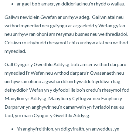
ar gael bob amser, yn ddidoriad neu’n rhydd o wallau.
Gallwn newid ein Gwefan ar unrhyw adeg. Gallwn atal neu
wrthod mynediad neu gyfyngu ar argaeledd y Wefan gyfan
neu unrhyw ran ohoni am resymau busnes neu weithrediadol.
Ceisiwn roi rhybudd rhesymol i chi o unrhyw atal neu wrthod
mynediad.
Gall Cyngor y Gweithlu Addysg bob amser wrthod darparu
mynediad i’r Wefan neu wrthod darparu’r Gwasanaeth neu
unrhyw ran ohono a gwahardd unrhyw ddefnyddiwr rhag
defnyddio’r Wefan yn y dyfodol lle bo’n credu’n rhesymol fod
Manylion yr Addysg, Manylion y Cyflogwr neu Fanylion y
Darparwr yn anghywir neu’n camarwain yn fwriadol neu eu
bod, ym marn Cyngor y Gweithlu Addysg:
Yn anghyfreithlon, yn ddigyfraith, yn anweddus, yn