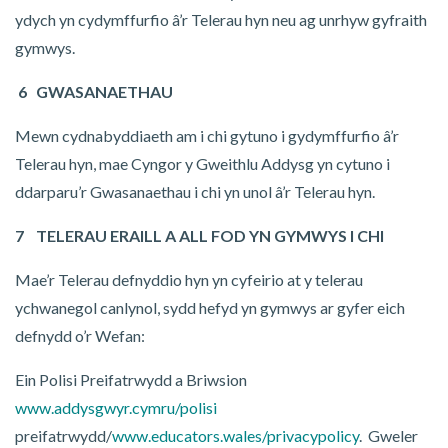
ydych yn cydymffurfio â’r Telerau hyn neu ag unrhyw gyfraith
gymwys.
6 GWASANAETHAU
Mewn cydnabyddiaeth am i chi gytuno i gydymffurfio â’r
Telerau hyn, mae Cyngor y Gweithlu Addysg yn cytuno i
ddarparu’r Gwasanaethau i chi yn unol â’r Telerau hyn.
7 TELERAU ERAILL A ALL FOD YN GYMWYS I CHI
Mae’r Telerau defnyddio hyn yn cyfeirio at y telerau
ychwanegol canlynol, sydd hefyd yn gymwys ar gyfer eich
defnydd o’r Wefan:
Ein Polisi Preifatrwydd a Briwsion
www.addysgwyr.cymru/polisi
preifatrwydd/
www.educators.wales/privacypolicy
. Gweler