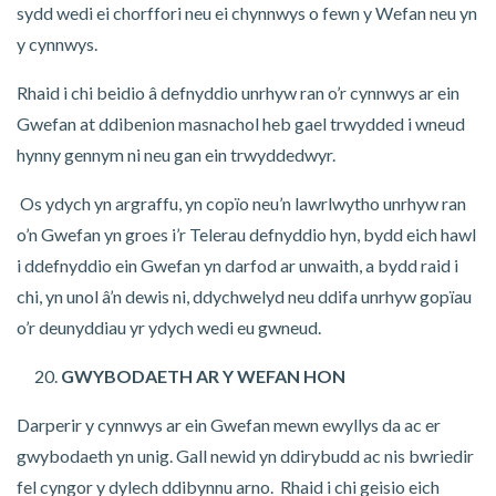
sydd wedi ei chorffori neu ei chynnwys o fewn y Wefan neu yn
y cynnwys.
Rhaid i chi beidio â defnyddio unrhyw ran o’r cynnwys ar ein
Gwefan at ddibenion masnachol heb gael trwydded i wneud
hynny gennym ni neu gan ein trwyddedwyr.
Os ydych yn argraffu, yn copïo neu’n lawrlwytho unrhyw ran
o’n Gwefan yn groes i’r Telerau defnyddio hyn, bydd eich hawl
i ddefnyddio ein Gwefan yn darfod ar unwaith, a bydd raid i
chi, yn unol â’n dewis ni, ddychwelyd neu ddifa unrhyw gopïau
o’r deunyddiau yr ydych wedi eu gwneud.
GWYBODAETH AR Y WEFAN HON
Darperir y cynnwys ar ein Gwefan mewn ewyllys da ac er
gwybodaeth yn unig. Gall newid yn ddirybudd ac nis bwriedir
fel cyngor y dylech ddibynnu arno. Rhaid i chi geisio eich