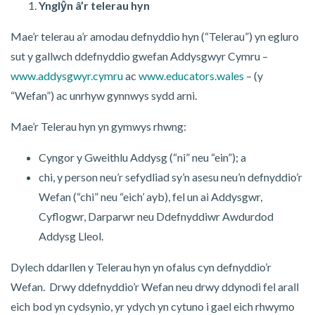
Ynglŷn â’r telerau hyn
Mae’r telerau a’r amodau defnyddio hyn (“Telerau”) yn egluro
sut y gallwch ddefnyddio gwefan Addysgwyr Cymru –
www.addysgwyr.cymru
ac
www.educators.wales
– (y
“Wefan”) ac unrhyw gynnwys sydd arni.
Mae’r Telerau hyn yn gymwys rhwng:
Cyngor y Gweithlu Addysg (“ni” neu “ein”); a
chi, y person neu’r sefydliad sy’n asesu neu’n defnyddio’r
Wefan (“chi” neu “eich’ ayb), fel un ai Addysgwr,
Cyflogwr, Darparwr neu Ddefnyddiwr Awdurdod
Addysg Lleol.
Dylech ddarllen y Telerau hyn yn ofalus cyn defnyddio’r
Wefan. Drwy ddefnyddio’r Wefan neu drwy ddynodi fel arall
eich bod yn cydsynio, yr ydych yn cytuno i gael eich rhwymo