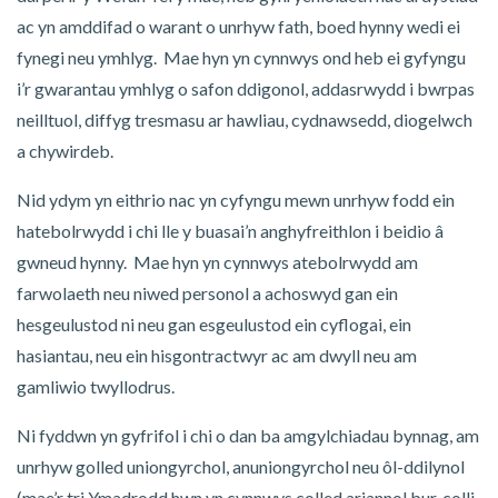
ac yn amddifad o warant o unrhyw fath, boed hynny wedi ei
fynegi neu ymhlyg. Mae hyn yn cynnwys ond heb ei gyfyngu
i’r gwarantau ymhlyg o safon ddigonol, addasrwydd i bwrpas
neilltuol, diffyg tresmasu ar hawliau, cydnawsedd, diogelwch
a chywirdeb.
Nid ydym yn eithrio nac yn cyfyngu mewn unrhyw fodd ein
hatebolrwydd i chi lle y buasai’n anghyfreithlon i beidio â
gwneud hynny. Mae hyn yn cynnwys atebolrwydd am
farwolaeth neu niwed personol a achoswyd gan ein
hesgeulustod ni neu gan esgeulustod ein cyflogai, ein
hasiantau, neu ein hisgontractwyr ac am dwyll neu am
gamliwio twyllodrus.
Ni fyddwn yn gyfrifol i chi o dan ba amgylchiadau bynnag, am
unrhyw golled uniongyrchol, anuniongyrchol neu ôl-ddilynol
(mae’r tri Ymadrodd hwn yn cynnwys colled ariannol bur, colli