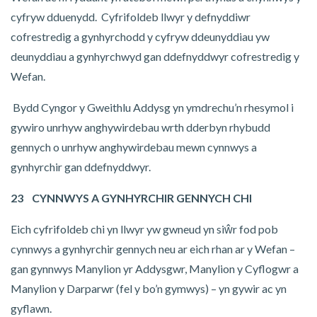
cyfryw dduenydd. Cyfrifoldeb llwyr y defnyddiwr
cofrestredig a gynhyrchodd y cyfryw ddeunyddiau yw
deunyddiau a gynhyrchwyd gan ddefnyddwyr cofrestredig y
Wefan.
Bydd Cyngor y Gweithlu Addysg yn ymdrechu’n rhesymol i
gywiro unrhyw anghywirdebau wrth dderbyn rhybudd
gennych o unrhyw anghywirdebau mewn cynnwys a
gynhyrchir gan ddefnyddwyr.
23 CYNNWYS A GYNHYRCHIR GENNYCH CHI
Eich cyfrifoldeb chi yn llwyr yw gwneud yn siŵr fod pob
cynnwys a gynhyrchir gennych neu ar eich rhan ar y Wefan –
gan gynnwys Manylion yr Addysgwr, Manylion y Cyflogwr a
Manylion y Darparwr (fel y bo’n gymwys) – yn gywir ac yn
gyflawn.