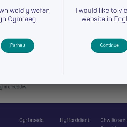
wn weld y wefan
I would like to vi
yn Gymraeg.
website in Engl
Parhau
Continue
ymru heddiw.
Gyrfaoedd
Hyfforddiant
Chwilio am
r