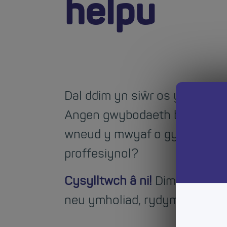
helpu
Dal ddim yn siŵr os ydy'r swy
Angen gwybodaeth bellach, ne
wneud y mwyaf o gyfleoedd 
proffesiynol?
Cysylltwch â ni!
Dim ots beth
neu ymholiad, rydym ni am g