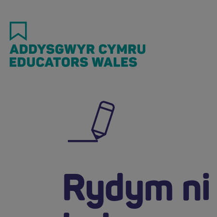
Skip
to
main
content
Rydym ni 