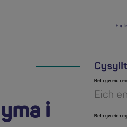
Engli
Cysyll
Beth yw eich e
yma i
Beth yw eich cy