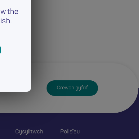
ew the
ish.
Crëwch gyfrif
Cysylltwch
Polisïau