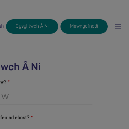
Ma
sh
Cysylltwch Â Ni
Mewngofnodi
Login
mob
nav
twch Â Ni
nw?
feiriad ebost?