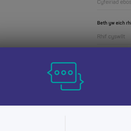
Beth yw eich rh
dd yn iawn i chi?
Sut gallwn ni h
u gyngor ar sut i
dysgu
 yw’ch cwestiwn
lywed gennych.