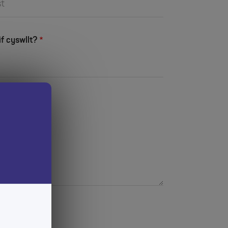
if cyswllt?
elpu?