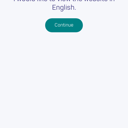
English.
Continue
Gweld pob dysgu proffesiynol
EIN CYFEIRIADAU:
Prifysgol Wrecsam
Wrecsam
Cymru Gyfan
LL11 2AA
GWEFAN Y DARPARWYR:
Gwefan