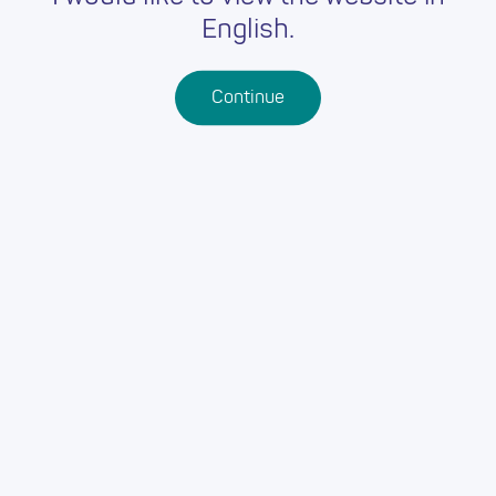
English.
Continue
Gweld pob dysgu proffesiynol
EIN CYFEIRIADAU:
Prifysgol Abertawe
Swansea
Abertawe
SA2 8PP
GWEFAN Y DARPARWYR:
Gwefan