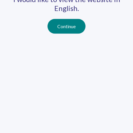
English.
Continue
Gweld pob dysgu proffesiynol
EIN CYFEIRIADAU:
New Directions Addysg
Lambourne House
Caerdydd
Caerdydd
CF14 5GL
New Directions Addysg