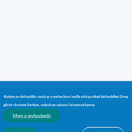
LL13 7YT
Blogiau
Cyswllt
GWEFAN Y DARPARWYR:
Gwefan
Polisïau
Hygyrchedd
Rhybudd Preifatrwydd
Telerau ac Amodau
Rydym yn defnyddio cwcis ar y wefan hon i wella eich profiad defnyddiwr.
Drwy
glicio'r botwm Derbyn, rydych yn cytuno i ni wneud hynny.
(opens in a new tab)
(opens in a new tab)
(opens in a new tab)
(opens in a new tab)
(opens in a ne
Mwy o wybodaeth
© 2026 Addysgwyr Cymru. Cedwir Pob Hawl.