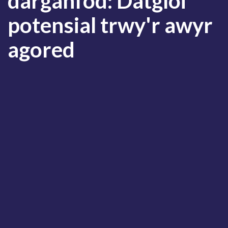
darganfod: Datgloi
potensial trwy'r awyr
agored