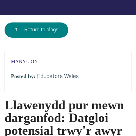
Return to blogs
MANYLION
Posted by:
Educators Wales
Llawenydd pur mewn
darganfod: Datgloi
potensial trwy'r awyr