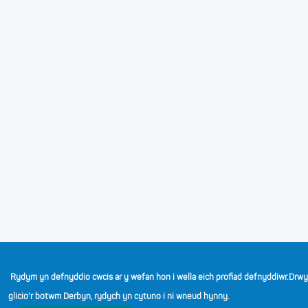
Beth ydych chi'n ei garu fwyaf am eich rôl mewn
addysg?
Rwyf wrth fy modd efo’r cyfnodau hynny yn y dosbarth
ble mae’n bosib gweld y geiniog yn disgyn. I mi,
mathemateg yw’r gelfyddyd o wneud y cymhleth yn
syml, ac mae’n bleser gweld dysgwyr yn torri problem
anodd i lawr i gamau llai y mae’n bosib eu datrys. Trwy
ystyried sut mae’r cof yn gweithio, boed yn gof gweithiol
neu’n gof tymor hir, mae’n bosib cynllunio strategaethau
er mwyn i’r dysgwyr o’ch blaenau gofio’r ffeithiau a’r
technegau angenrheidiol, a’u defnyddio mewn cyd-
destun.
Rydym yn defnyddio cwcis ar y wefan hon i wella eich profiad defnyddiwr.
Drw
Beth yw eich cyflawniad mwyaf fel athro yn eich barn
glicio'r botwm Derbyn, rydych yn cytuno i ni wneud hynny.
chi?