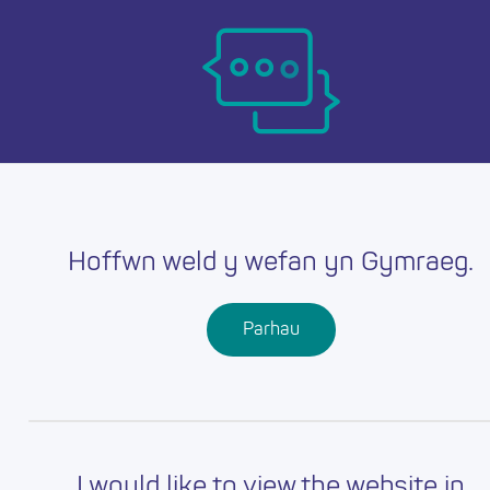
Skip
Ma
to
main
mob
content
nav
Hoffwn weld y wefan yn Gymraeg.
Parhau
I would like to view the website in