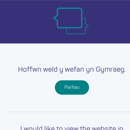
Skip
Ma
to
main
mob
content
nav
Hoffwn weld y wefan yn Gymraeg.
Parhau
I would like to view the website in