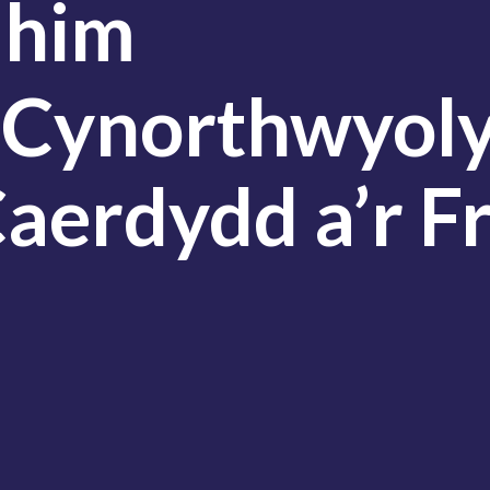
ahim
 Cynorthwyol
aerdydd a’r F