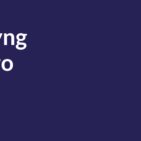
yng
ro