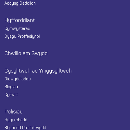
Addysg Oedolion
Hyfforddiant
Cymwysterau
Dysgu Proffesiynol
Chwilio am Swydd
Cysylltwch ac Ymgysylltwch
Digwyddiadau
Blogiau
Cyswllt
Polisïau
Hygyrchedd
Rhybudd Preifatrwydd