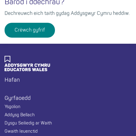
Barod i ddechrau?
Dechreuwch eich taith gydag Addysgwyr Cymru heddiw.
Crëwch gyfrif
Hafan
Footer
Gyrfaoedd
Ysgolion
Addysg Bellach
Dysgu Seiliedig ar Waith
Gwaith Ieuenctid