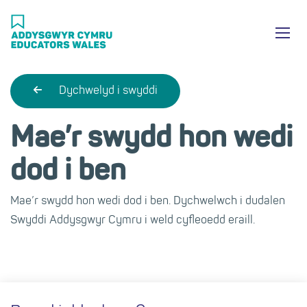
Skip
Ma
to
main
mob
content
nav
Dychwelyd i swyddi
Mae’r swydd hon wedi
dod i ben
Mae’r swydd hon wedi dod i ben. Dychwelwch i dudalen
Swyddi Addysgwyr Cymru i weld cyfleoedd eraill.