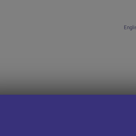
Engli
dd hon wedi do
 dudalen Swyddi Addysgwyr Cymru i weld cyfleoedd eraill.