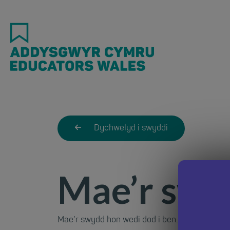
Skip
to
main
content
Dychwelyd i swyddi
Mae’r swy
Mae’r swydd hon wedi dod i ben. Dychwelwch i