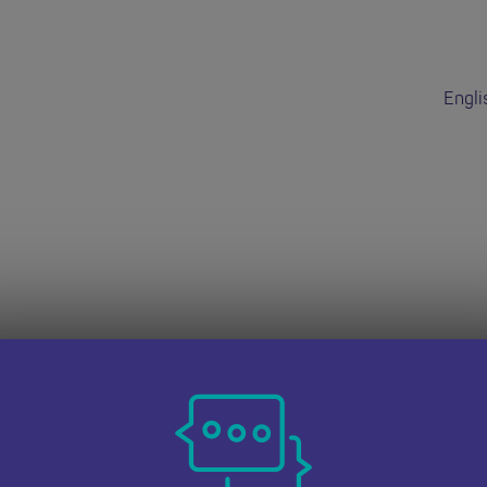
Engli
dd hon wedi do
 dudalen Swyddi Addysgwyr Cymru i weld cyfleoedd eraill.