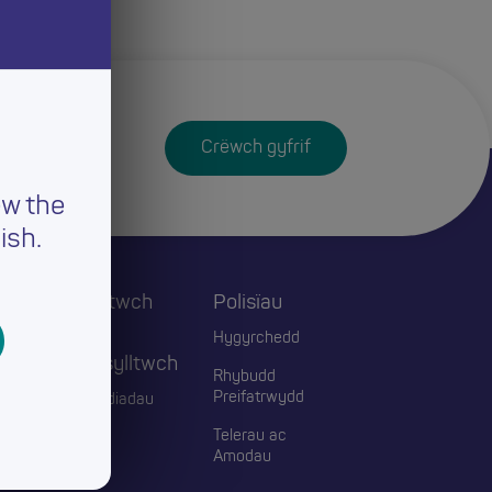
Crëwch gyfrif
ew the
ish.
Cysylltwch
Polisïau
ac
Hygyrchedd
Ymgysylltwch
Rhybudd
Preifatrwydd
Digwyddiadau
Telerau ac
Blogiau
Amodau
Cyswllt