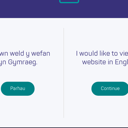
ymru heddiw.
wn weld y wefan
I would like to vi
yn Gymraeg.
website in Engl
Gyrfaoedd
Hyfforddiant
Chwilio am
r
Swydd
Ysgolion
Cymwysterau
Parhau
Continue
Addysg Bellach
Dysgu
Proffesiynol
Dysgu Seiliedig
ar Waith
Gwaith Ieuenctid