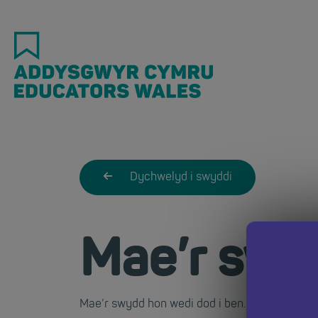
Skip
to
main
content
Dychwelyd i swyddi
Mae’r swy
Mae’r swydd hon wedi dod i ben. Dychwelwch i