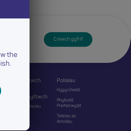
Crëwch gyfrif
ew the
ish.
Cysylltwch
Polisïau
ac
Hygyrchedd
Ymgysylltwch
Rhybudd
Preifatrwydd
Digwyddiadau
Telerau ac
Blogiau
Amodau
Cyswllt