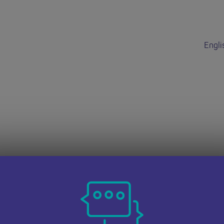
Engli
dd hon wedi do
 dudalen Swyddi Addysgwyr Cymru i weld cyfleoedd eraill.