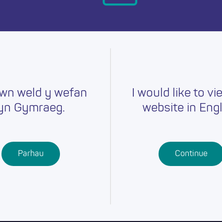
ymru heddiw.
wn weld y wefan
I would like to vi
yn Gymraeg.
website in Engl
Gyrfaoedd
Hyfforddiant
Chwilio am
r
Swydd
Ysgolion
Cymwysterau
Parhau
Continue
Addysg Bellach
Dysgu
Proffesiynol
Dysgu Seiliedig
ar Waith
Gwaith Ieuenctid