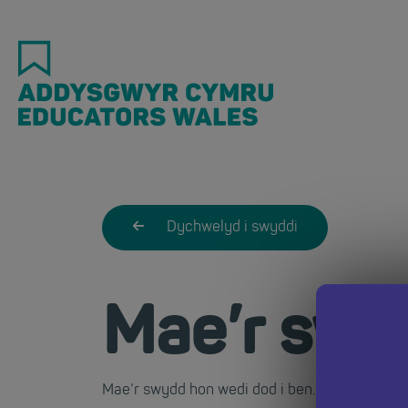
Skip
to
main
content
Dychwelyd i swyddi
Mae’r swy
Mae’r swydd hon wedi dod i ben. Dychwelwch i