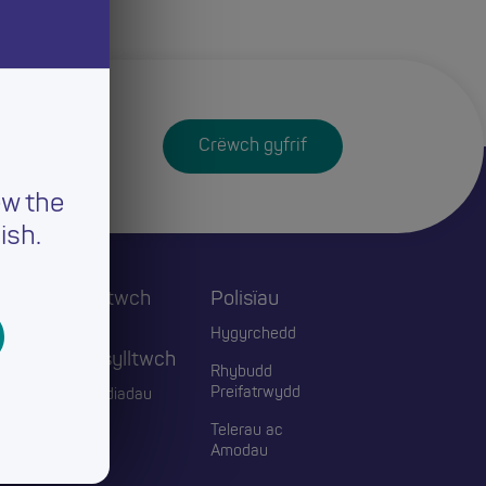
Crëwch gyfrif
ew the
ish.
Cysylltwch
Polisïau
ac
Hygyrchedd
Ymgysylltwch
Rhybudd
Preifatrwydd
Digwyddiadau
Telerau ac
Blogiau
Amodau
Cyswllt