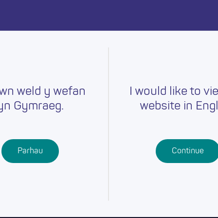
ymru heddiw.
wn weld y wefan
I would like to vi
yn Gymraeg.
website in Engl
Gyrfaoedd
Hyfforddiant
Chwilio am
r
Swydd
Ysgolion
Cymwysterau
Parhau
Continue
Addysg Bellach
Dysgu
Proffesiynol
Dysgu Seiliedig
ar Waith
Gwaith Ieuenctid