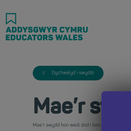
Skip
to
main
content
Dychwelyd i swyddi
Mae’r swy
Mae’r swydd hon wedi dod i ben. Dychwelwch i