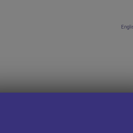
Engli
dd hon wedi do
 dudalen Swyddi Addysgwyr Cymru i weld cyfleoedd eraill.