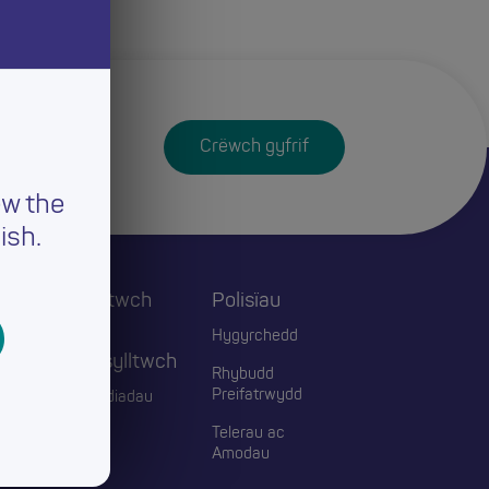
Crëwch gyfrif
ew the
ish.
Cysylltwch
Polisïau
ac
Hygyrchedd
Ymgysylltwch
Rhybudd
Preifatrwydd
Digwyddiadau
Telerau ac
Blogiau
Amodau
Cyswllt