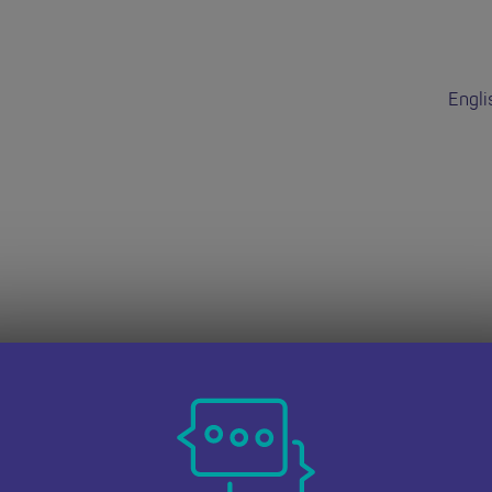
Engli
dd hon wedi do
 dudalen Swyddi Addysgwyr Cymru i weld cyfleoedd eraill.