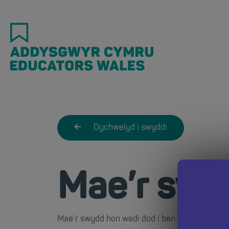
Skip
to
main
content
Dychwelyd i swyddi
Mae’r swy
Mae’r swydd hon wedi dod i ben. Dychwelwch i