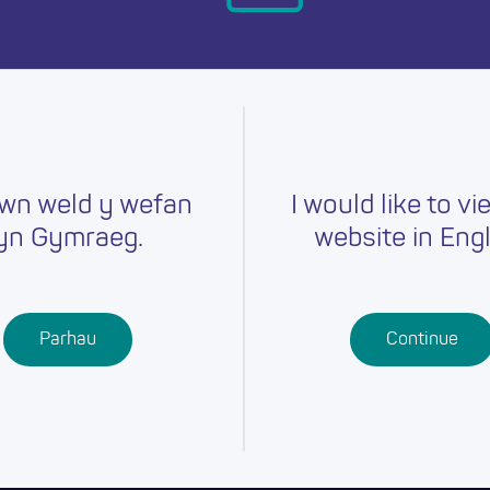
ymru heddiw.
wn weld y wefan
I would like to vi
yn Gymraeg.
website in Engl
Gyrfaoedd
Hyfforddiant
Chwilio am
r
Swydd
Ysgolion
Cymwysterau
Parhau
Continue
Addysg Bellach
Dysgu
Proffesiynol
Dysgu Seiliedig
ar Waith
Gwaith Ieuenctid