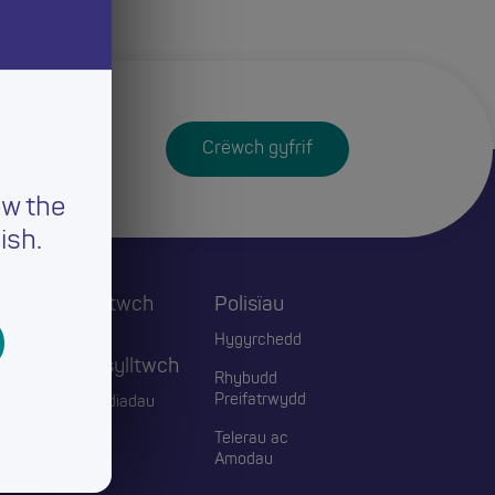
Crëwch gyfrif
ew the
ish.
Cysylltwch
Polisïau
ac
Hygyrchedd
Ymgysylltwch
Rhybudd
Preifatrwydd
Digwyddiadau
Telerau ac
Blogiau
Amodau
Cyswllt