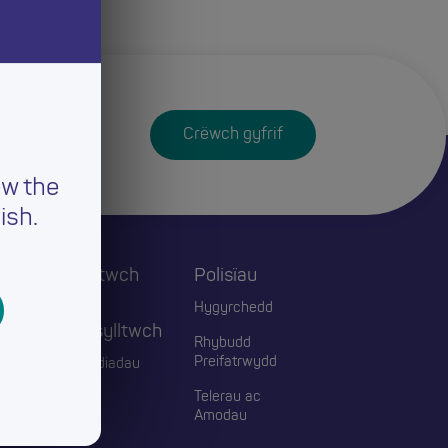
Crëwch gyfrif
ew the
ish.
Cysylltwch
Polisïau
ac
Hygyrchedd
Ymgysylltwch
Rhybudd
Preifatrwydd
Digwyddiadau
Telerau ac
Blogiau
Amodau
Cyswllt