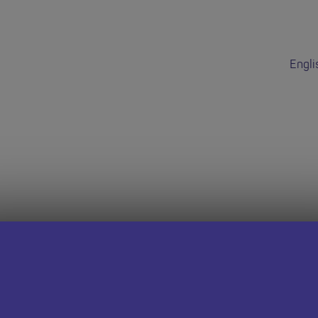
Engli
dd hon wedi do
 dudalen Swyddi Addysgwyr Cymru i weld cyfleoedd eraill.