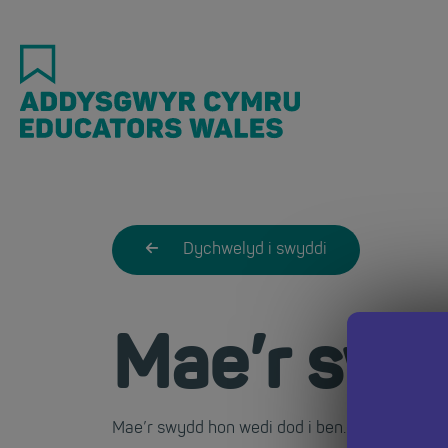
Skip
to
main
content
Dychwelyd i swyddi
Mae’r swy
Mae’r swydd hon wedi dod i ben. Dychwelwch i