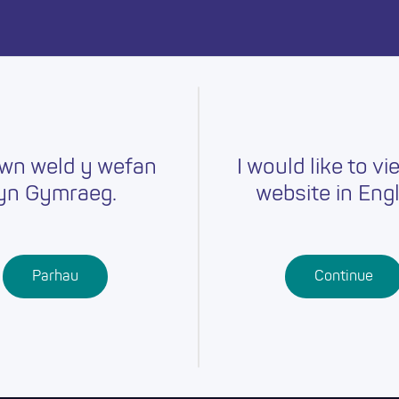
ymru heddiw.
wn weld y wefan
I would like to vi
yn Gymraeg.
website in Engl
r
Gyrfaoedd
Hyfforddiant
Chwilio am
Swydd
Ysgolion
Cymwysterau
Parhau
Continue
Addysg Bellach
Dysgu
Proffesiynol
Dysgu Seiliedig
ar Waith
Gwaith Ieuenctid