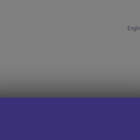
Engli
dd hon wedi do
 dudalen Swyddi Addysgwyr Cymru i weld cyfleoedd eraill.