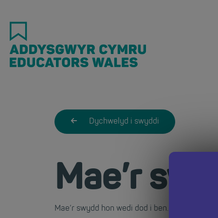
Skip
to
main
content
Dychwelyd i swyddi
Mae’r swy
Mae’r swydd hon wedi dod i ben. Dychwelwch i