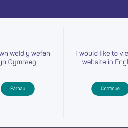
ymru heddiw.
wn weld y wefan
I would like to vi
yn Gymraeg.
website in Engl
Gyrfaoedd
Hyfforddiant
Chwilio am
r
Swydd
Ysgolion
Cymwysterau
Parhau
Continue
Addysg Bellach
Dysgu
Proffesiynol
Dysgu Seiliedig
ar Waith
Gwaith Ieuenctid