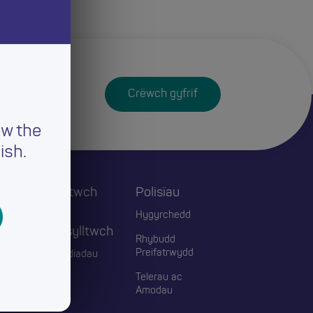
Crëwch gyfrif
ew the
ish.
Cysylltwch
Polisïau
ac
Hygyrchedd
Ymgysylltwch
Rhybudd
Preifatrwydd
Digwyddiadau
Telerau ac
Blogiau
Amodau
Cyswllt