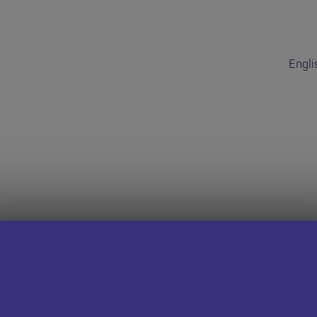
Engli
dd hon wedi do
 dudalen Swyddi Addysgwyr Cymru i weld cyfleoedd eraill.