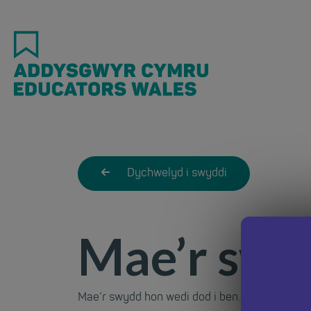
Skip
to
main
content
Dychwelyd i swyddi
Mae’r swy
Mae’r swydd hon wedi dod i ben. Dychwelwch i