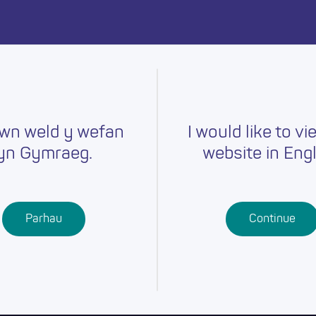
ymru heddiw.
wn weld y wefan
I would like to vi
yn Gymraeg.
website in Engl
yrfaoedd
Hyfforddiant
Chwilio am
Swydd
sgolion
Cymwysterau
Parhau
Continue
ddysg Bellach
Dysgu Proffesiynol
ysgu Seiliedig ar
aith
waith Ieuenctid