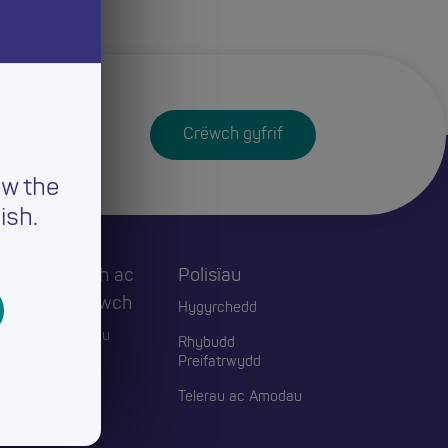
Crëwch gyfrif
ew the
ish.
Cysylltwch ac
Polisïau
Ymgysylltwch
Hygyrchedd
Digwyddiadau
Rhybudd
Preifatrwydd
Blogiau
Telerau ac Amodau
Cyswllt