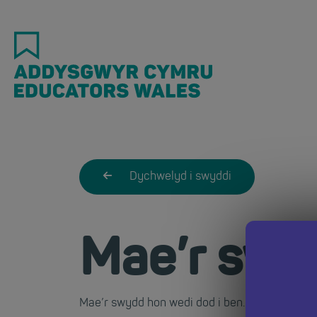
Skip
to
main
content
Dychwelyd i swyddi
Mae’r swy
Mae’r swydd hon wedi dod i ben. Dychwelwch i