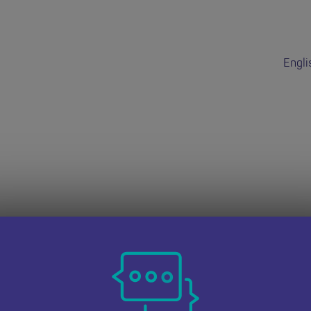
Engli
dd hon wedi do
 dudalen Swyddi Addysgwyr Cymru i weld cyfleoedd eraill.