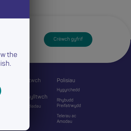
Crëwch gyfrif
ew the
ish.
Cysylltwch
Polisïau
ac
Hygyrchedd
Ymgysylltwch
Rhybudd
Preifatrwydd
Digwyddiadau
Telerau ac
Blogiau
Amodau
Cyswllt