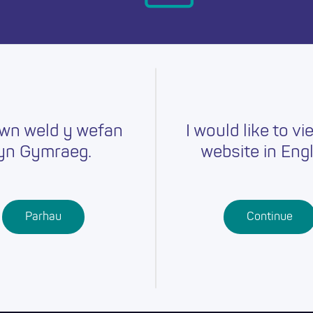
ymru heddiw.
wn weld y wefan
I would like to vi
yn Gymraeg.
website in Engl
Gyrfaoedd
Hyfforddiant
Chwilio am
r
Swydd
Ysgolion
Cymwysterau
Parhau
Continue
Addysg Bellach
Dysgu
Proffesiynol
Dysgu Seiliedig
ar Waith
Gwaith Ieuenctid