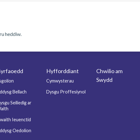
ru heddiw.
yrfaoedd
Hyfforddiant
Chwilio am
Swydd
sgolion
Cymwysterau
ddysg Bellach
Dysgu Proffesiynol
ysgu Seiliedig ar
aith
waith Ieuenctid
ddysg Oedolion