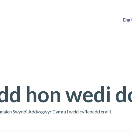
Engl
dd hon wedi do
udalen Swyddi Addysgwyr Cymru i weld cyfleoedd eraill.