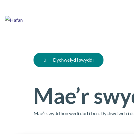
Skip
to
main
content
Dychwelyd i swyddi
Mae’r swy
Mae’r swydd hon wedi dod i ben. Dychwelwch i d