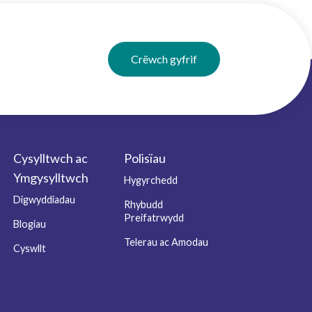
Crëwch gyfrif
Cysylltwch ac
Polisïau
Ymgysylltwch
Hygyrchedd
Digwyddiadau
Rhybudd
Preifatrwydd
Blogiau
Telerau ac Amodau
Cyswllt