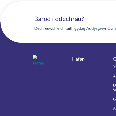
Barod i ddechrau?
Dechreuwch eich taith gydag Addysgwyr Cym
Hafan
G
Footer
Y
A
D
W
G
A