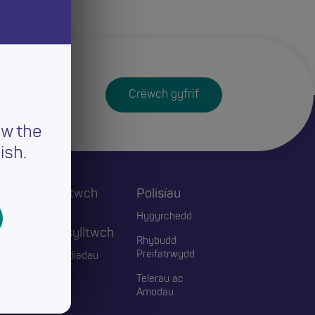
Crëwch gyfrif
ew the
ish.
Cysylltwch
Polisïau
ac
Hygyrchedd
Ymgysylltwch
Rhybudd
Preifatrwydd
Digwyddiadau
Telerau ac
Blogiau
Amodau
Cyswllt