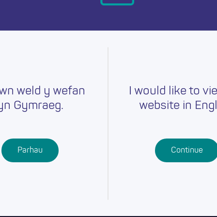
ymru heddiw.
wn weld y wefan
I would like to vi
yn Gymraeg.
website in Engl
Gyrfaoedd
Hyfforddiant
Chwilio am
r
Swydd
Ysgolion
Cymwysterau
Parhau
Continue
Addysg Bellach
Dysgu
Proffesiynol
Dysgu Seiliedig
ar Waith
Gwaith Ieuenctid