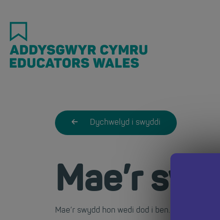
Skip
to
main
content
Dychwelyd i swyddi
Mae’r swy
Mae’r swydd hon wedi dod i ben. Dychwelwch i