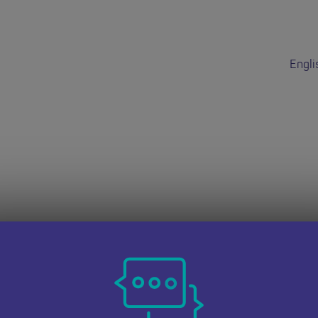
Engli
dd hon wedi do
 dudalen Swyddi Addysgwyr Cymru i weld cyfleoedd eraill.