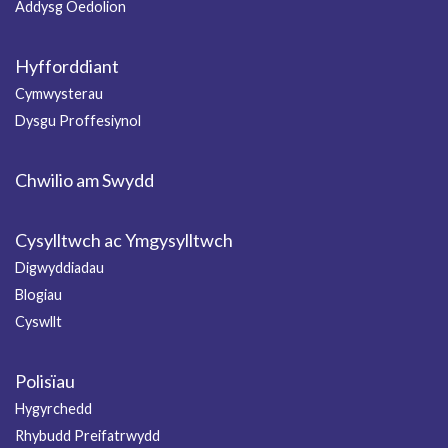
Addysg Oedolion
Hyfforddiant
Cymwysterau
Dysgu Proffesiynol
Chwilio am Swydd
Cysylltwch ac Ymgysylltwch
Digwyddiadau
Blogiau
Cyswllt
Polisïau
Hygyrchedd
Rhybudd Preifatrwydd