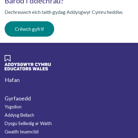
Barod i ddechrau?
Dechreuwch eich taith gydag Addysgwyr Cymru heddiw.
Crëwch gyfrif
Hafan
Footer
Gyrfaoedd
Ysgolion
Addysg Bellach
Dysgu Seiliedig ar Waith
Gwaith Ieuenctid