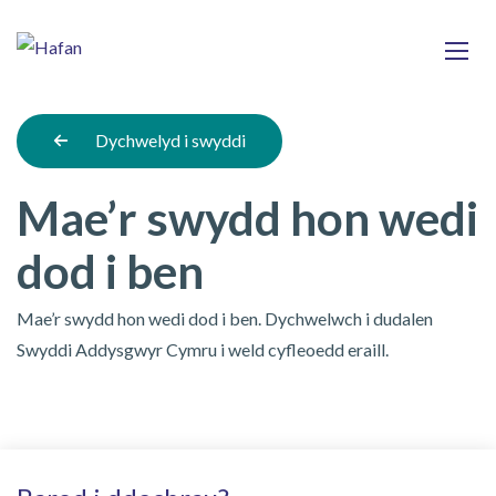
Skip
Ma
to
main
mob
content
nav
Dychwelyd i swyddi
Mae’r swydd hon wedi
dod i ben
Mae’r swydd hon wedi dod i ben. Dychwelwch i dudalen
Swyddi Addysgwyr Cymru i weld cyfleoedd eraill.