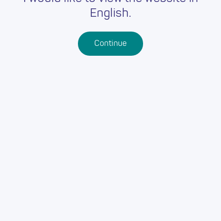
English.
Math o gyflog:
Fesul awr
Cyflog:
£16.35 - £17.18 yr awr / per hour
Continue
Iaith:
Unrhyw
Dyddiad Cau:
10 Awst, 2026 12:00 y.b
Ymgeisiwch Nawr (CY)
Ymgeisiwch Nawr (EN)
Byddwch yn cael eich cymryd i dudalen allanol i gwblhau
eich cais.