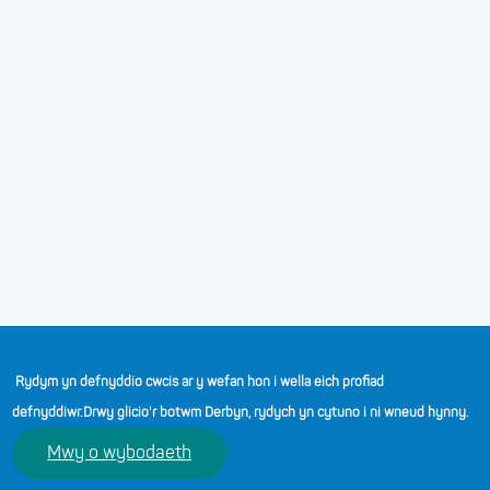
Cyswllt
Polisïau
Hygyrchedd
Rhybudd Preifatrwydd
Telerau ac Amodau
Rydym yn defnyddio cwcis ar y wefan hon i wella eich profiad
defnyddiwr.
Drwy glicio'r botwm Derbyn, rydych yn cytuno i ni wneud hynny.
(opens in a new tab)
(opens in a new tab)
(opens in a new tab)
(opens in a new tab)
(opens in a n
Mwy o wybodaeth
© 2026 Addysgwyr Cymru. Cedwir Pob Hawl.