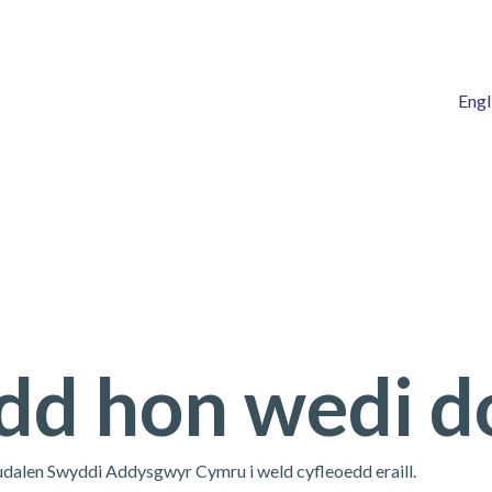
Engl
dd hon wedi do
udalen Swyddi Addysgwyr Cymru i weld cyfleoedd eraill.