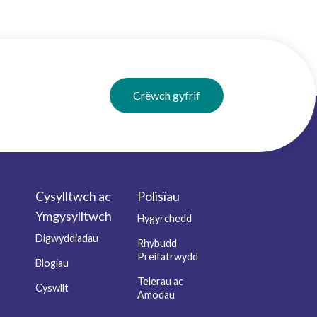
Crëwch gyfrif
Cysylltwch ac
Polisïau
Ymgysylltwch
Hygyrchedd
Digwyddiadau
Rhybudd
Preifatrwydd
Blogiau
Telerau ac
Cyswllt
Amodau