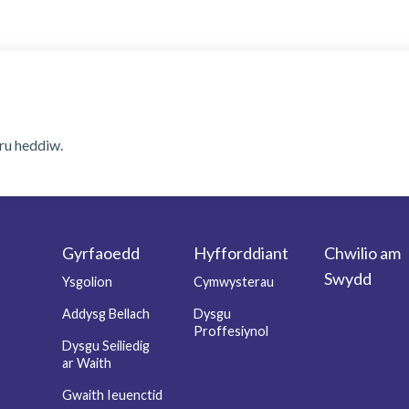
ru heddiw.
Gyrfaoedd
Hyfforddiant
Chwilio am
r
Swydd
Ysgolion
Cymwysterau
Addysg Bellach
Dysgu
Proffesiynol
Dysgu Seiliedig
ar Waith
Gwaith Ieuenctid