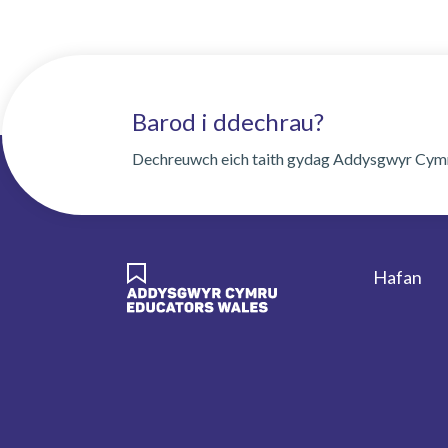
Barod i ddechrau?
Dechreuwch eich taith gydag Addysgwyr Cym
Hafan
Foote