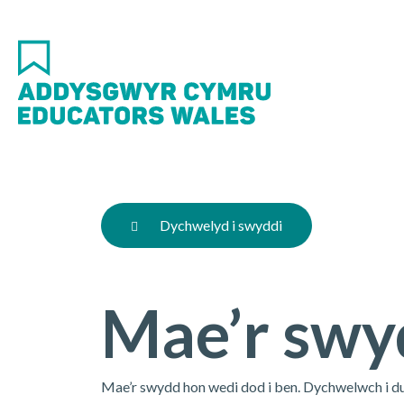
Skip
to
main
content
Dychwelyd i swyddi
Mae’r swy
Mae’r swydd hon wedi dod i ben. Dychwelwch i d