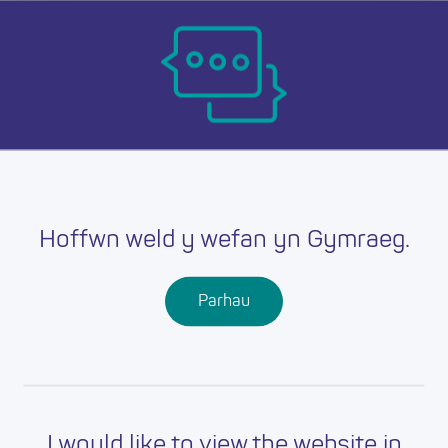
Skip
Ma
to
main
mob
content
nav
Dychwelyd i swyddi
Mae’r swydd hon wedi
Hoffwn weld y wefan yn Gymraeg.
dod i ben
Mae’r swydd hon wedi dod i ben. Dychwelwch i dudalen
Parhau
Swyddi Addysgwyr Cymru i weld cyfleoedd eraill.
I would like to view the website in