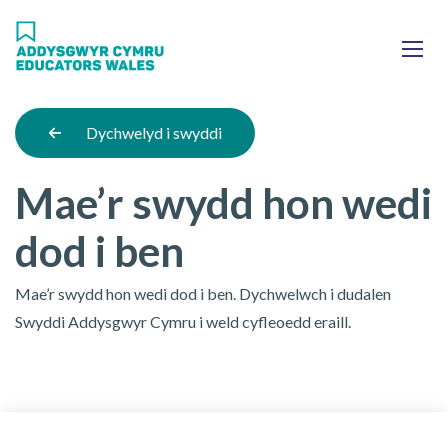
Skip
Ma
to
main
mob
content
nav
Dychwelyd i swyddi
Mae’r swydd hon wedi
dod i ben
Mae’r swydd hon wedi dod i ben. Dychwelwch i dudalen
Swyddi Addysgwyr Cymru i weld cyfleoedd eraill.