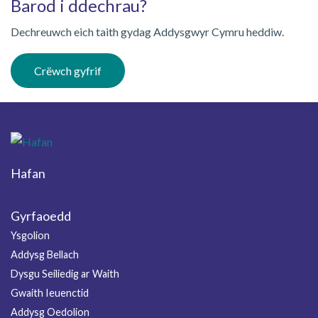
Barod i ddechrau?
Dechreuwch eich taith gydag Addysgwyr Cymru heddiw.
Crëwch gyfrif
Hafan
Footer
Gyrfaoedd
Ysgolion
Addysg Bellach
Dysgu Seiliedig ar Waith
Gwaith Ieuenctid
Addysg Oedolion