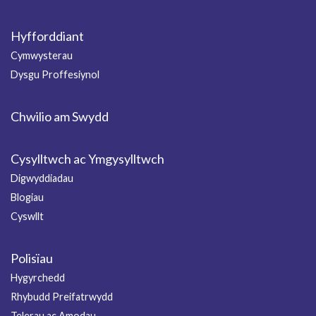
Hyfforddiant
Cymwysterau
Dysgu Proffesiynol
Chwilio am Swydd
Cysylltwch ac Ymgysylltwch
Digwyddiadau
Blogiau
Cyswllt
Polisïau
Hygyrchedd
Rhybudd Preifatrwydd
Telerau ac Amodau