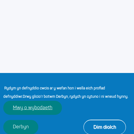
Polisïau
Hygyrchedd
Rhybudd Preifatrwydd
Telerau ac Amodau
Rydym yn defnyddio cwcis ar y wefan hon i wella eich profiad
defnyddiwr.
Drwy glicio'r botwm Derbyn, rydych yn cytuno i ni wneud hynny.
(opens in a new tab)
(opens in a new tab)
(opens in a new tab)
(opens in a new tab)
(opens in a n
Mwy o wybodaeth
© 2026 Addysgwyr Cymru. Cedwir Pob Hawl.
Dim diolch
Derbyn