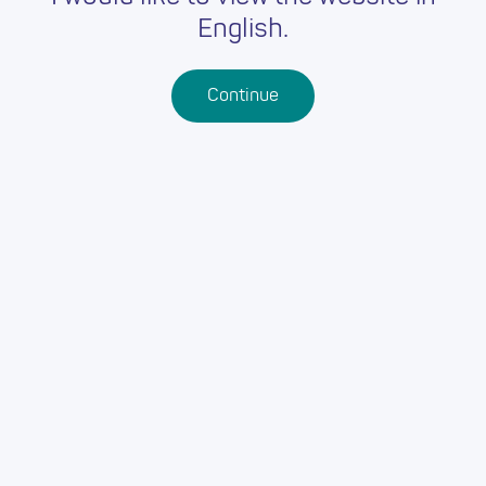
English.
Continue
Back
EIN CYFEIRIADAU:
Cyngor Bro Morgannwg
Vale of Glamorgan
Bro Morgannwg
CF63 4RU
OUR WEBSITE:
https://www.valeofglamorgan.gov.uk/jobs