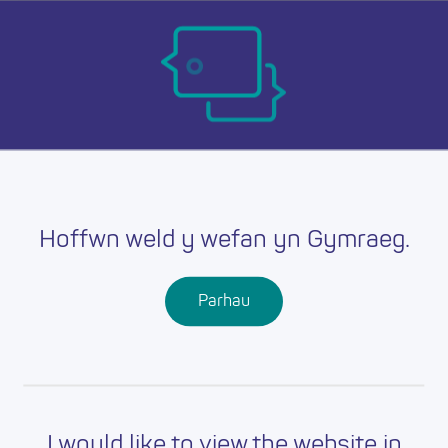
Skip
Ma
to
main
mob
content
nav
Hoffwn weld y wefan yn Gymraeg.
Parhau
I would like to view the website in