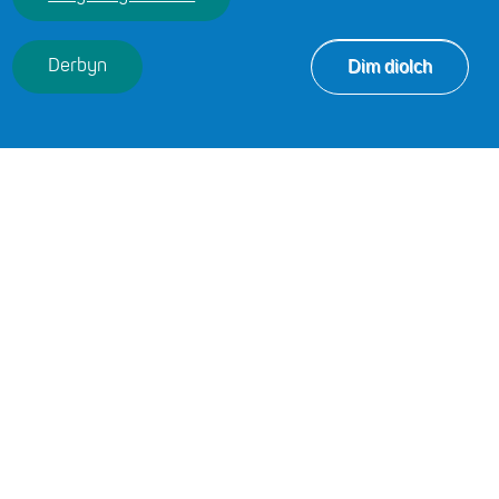
EU HANGEN ARNOCH
Rhaid i ddirprwy benaethiaid fod â Statws Athro
Dim diolch
Derbyn
Cymwysedig (SAC) trwy addysg gychwynnol i athrawon
(AGA) a chwblhau cyfnod sefydlu'n llwyddiannus. Gallant
hefyd geisio ennill cymwysterau pellach mewn
arweinyddiaeth a rheolaeth i'w cynorthwyo.
Chwilio darparwyr cymwysterau yma
SGILIAU DYMUNOL