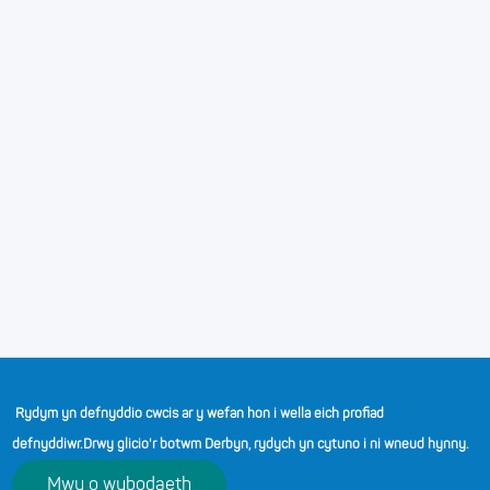
athro dosbarth sy'n caniatáu i ni cyfrannu at addysgu a
dysgu a ac adeiladu perthnasoedd cadarnhaol â dysgwyr,
staff, rhieni, gofalwyr a chymuned ehangach yr ysgol.
Fel aelodau o'r Uwch Dîm Rheoli, rydym yn hyrwyddo ac
yn gweithredu ymddygiad cadarnhaol gan ddysgwyr ac
yn annog datblygiad, gan ysgogi staff i ymdrechu
i gyflawni'r canlyniadau gorau posib i bawb.
Rydym yn wrandawyr effeithiol ac yn mynegi barn, gan
adolygu a datblygu polisïau a gweithdrefnau’r ysgol
gydag anghenion pob dysgwr wrth wraidd y
penderfyniadau rydym ni'n eu gwneud.
Rydym yn defnyddio cwcis ar y wefan hon i wella eich profiad
defnyddiwr.
Drwy glicio'r botwm Derbyn, rydych yn cytuno i ni wneud hynny.
Y CYMWYSTERAU BYDD
Mwy o wybodaeth