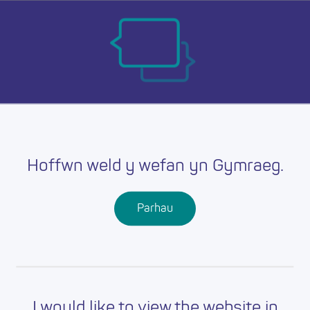
Skip
Ma
to
main
mob
content
nav
Hoffwn weld y wefan yn Gymraeg.
Parhau
I would like to view the website in