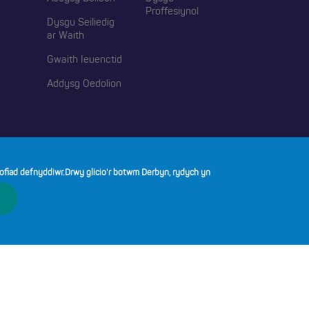
Proffesiynol
Dysgu Seiliedig
ar Waith
Gwaith Ieuenctid
Addysg Oedolion
©
(opens in a new tab)
(opens in a new tab)
(opens in a new tab)
(opens in a new tab)
(opens in a new tab)
ofiad defnyddiwr.
Drwy glicio'r botwm Derbyn, rydych yn