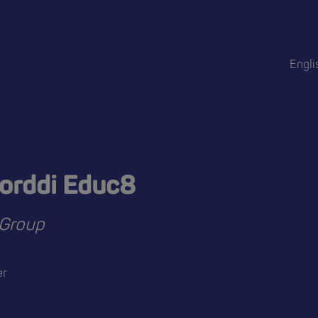
Engli
orddi Educ8
 Group
er