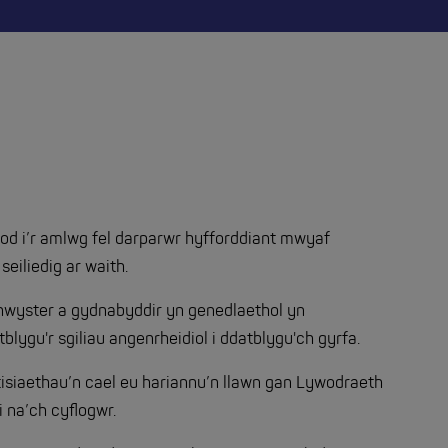
od i’r amlwg fel darparwr hyfforddiant mwyaf
eiliedig ar waith.
ymhwyster a gydnabyddir yn genedlaethol yn
tblygu'r sgiliau angenrheidiol i ddatblygu'ch gyrfa.
tisiaethau’n cael eu hariannu’n llawn gan Lywodraeth
 na’ch cyflogwr.