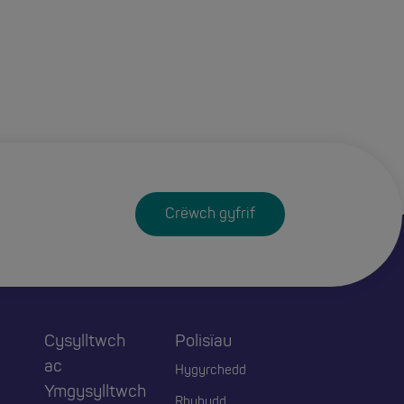
Crëwch gyfrif
Cysylltwch
Polisïau
ac
Hygyrchedd
Ymgysylltwch
Rhybudd