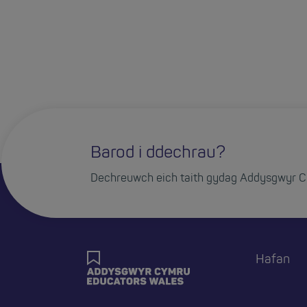
Barod i ddechrau?
Dechreuwch eich taith gydag Addysgwyr C
Hafan
Foote