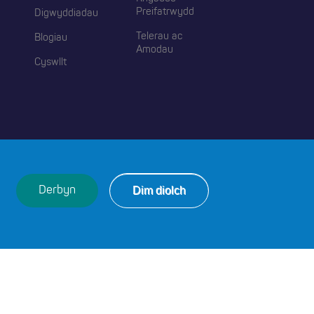
Preifatrwydd
Digwyddiadau
Telerau ac
Blogiau
Amodau
Cyswllt
 2026 Addysgwyr Cymru. Cedwir Pob Hawl.
Dim diolch
Derbyn