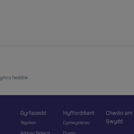
ymru heddiw.
Gyrfaoedd
Hyfforddiant
Chwilio am
r
Swydd
Ysgolion
Cymwysterau
Addysg Bellach
Dysgu