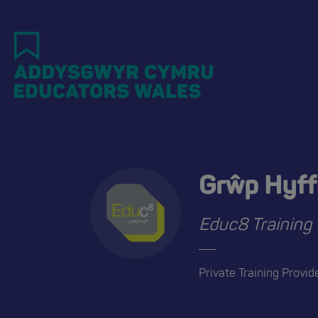
Skip
to
main
content
Grŵp Hyff
Educ8 Training
Private Training Provid