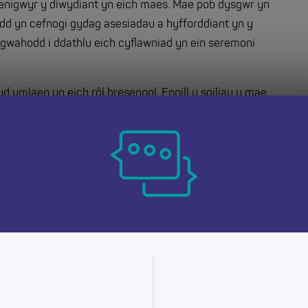
benigwyr y diwydiant yn eich maes. Mae pob dysgwr yn
fydd yn cefnogi gydag asesiadau a hyfforddiant yn y
 gwahodd i ddathlu eich cyflawniad yn ein seremoni
ud ymlaen yn eich rôl bresennol. Ennill y sgiliau y mae
l yrfa i swyddi â chyflogau uwch.
au yn amrywio o lefelau 2 – 5: