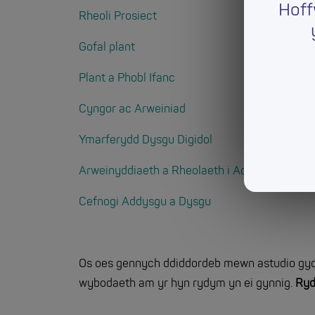
Hoff
Rheoli Prosiect
Gofal plant
Plant a Phobl Ifanc
Cyngor ac Arweiniad
Ymarferydd Dysgu Digidol
Arweinyddiaeth a Rheolaeth i Addysgwyr
Cefnogi Addysgu a Dysgu
Os oes gennych ddiddordeb mewn astudio gyda
wybodaeth am yr hyn rydym yn ei gynnig.
Ryd