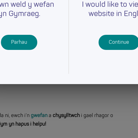
wn weld y wefan
I would like to vi
yn Gymraeg.
website in Engl
Parhau
Continue
 ni, ewch i’n
gwefan
a
chysylltwch
i gael rhagor o
ym yn hapus i helpu!