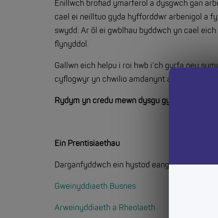
Enillwch brofiad ymarferol a dysgwch gan ar
cael ei neilltuo gyda hyfforddwr arbenigol a 
swydd. Ar ôl ei gwblhau byddwch yn cael eich
flynyddol.
Gallwn eich helpu i roi hwb i’ch gyrfa neu sym
cyflogwyr yn chwilio amdanynt a dringo'r ysgo
Rydym yn credu mewn dysgu gydol oes.
Ein Prentisiaethau
Darganfyddwch ein hystod eang o brentisiaeth
Gweinyddiaeth Busnes
Arweinyddiaeth a Rheolaeth