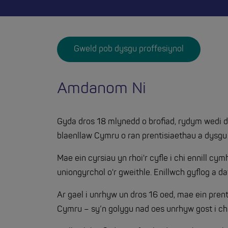
Gweld pob dysgu proffesiynol
Amdanom Ni
Gyda dros 18 mlynedd o brofiad, rydym wedi d
blaenllaw Cymru o ran prentisiaethau a dysgu s
Mae ein cyrsiau yn rhoi'r cyfle i chi ennill c
uniongyrchol o'r gweithle. Enillwch gyflog a da
Ar gael i unrhyw un dros 16 oed, mae ein pren
Cymru – sy’n golygu nad oes unrhyw gost i chi