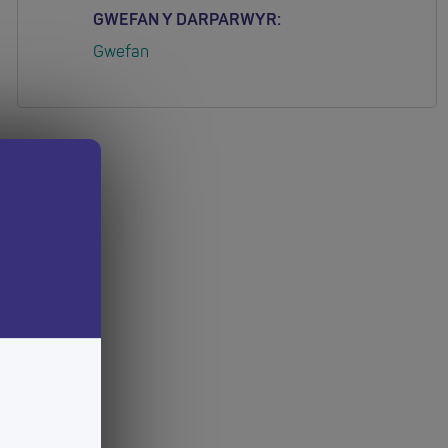
GWEFAN Y DARPARWYR:
Gwefan