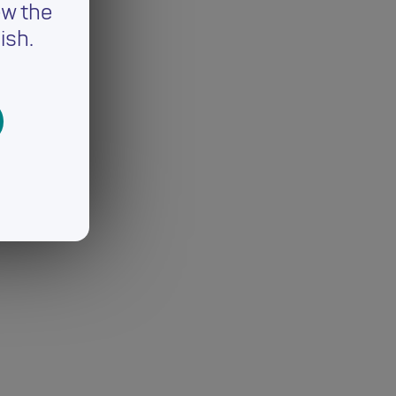
ew the
ish.