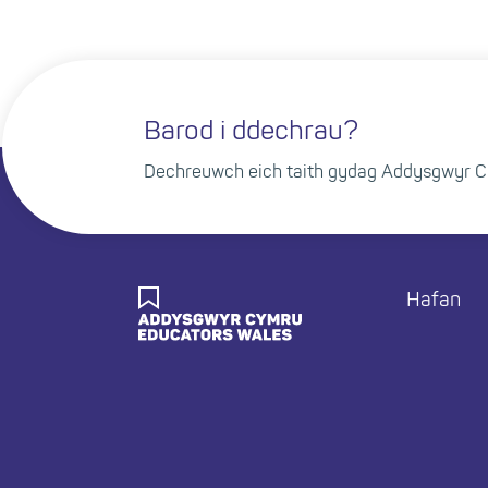
Barod i ddechrau?
Dechreuwch eich taith gydag Addysgwyr C
Foote
Hafan