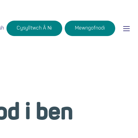
Ma
sh
Cysylltwch Â Ni
Mewngofnodi
Login
mob
nav
d i ben