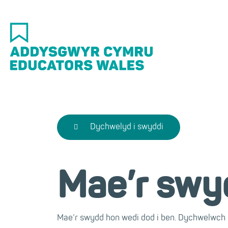
Skip
to
main
content
Dychwelyd i swyddi
Mae’r swy
Mae’r swydd hon wedi dod i ben. Dychwelwch i