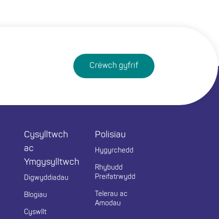
Crëwch gyfrif
Cysylltwch
Polisïau
ac
Hygyrchedd
Ymgysylltwch
Rhybudd
Preifatrwydd
Digwyddiadau
Telerau ac
Blogiau
Amodau
Cyswllt