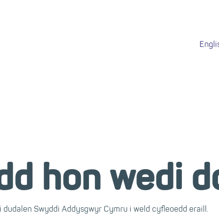
Engli
dd hon wedi do
 dudalen Swyddi Addysgwyr Cymru i weld cyfleoedd eraill.