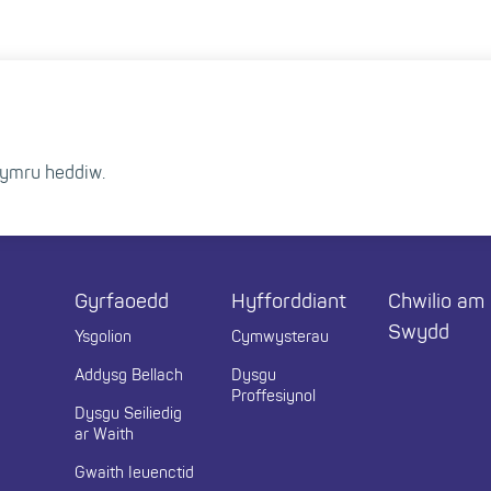
ymru heddiw.
r
Gyrfaoedd
Hyfforddiant
Chwilio am
Swydd
Ysgolion
Cymwysterau
Addysg Bellach
Dysgu
Proffesiynol
Dysgu Seiliedig
ar Waith
Gwaith Ieuenctid