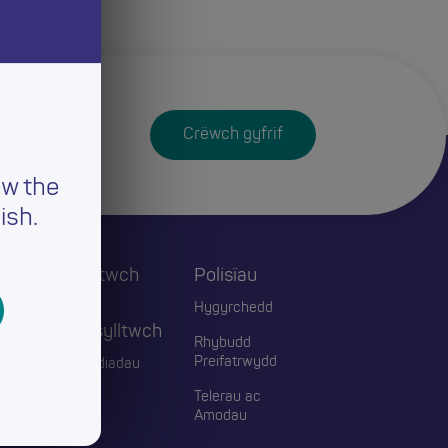
Crëwch gyfrif
ew the
ish.
Cysylltwch
Polisïau
ac
Hygyrchedd
Ymgysylltwch
Rhybudd
Preifatrwydd
Digwyddiadau
Telerau ac
Blogiau
Amodau
Cyswllt