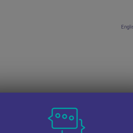
Engli
dd hon wedi do
 dudalen Swyddi Addysgwyr Cymru i weld cyfleoedd eraill.