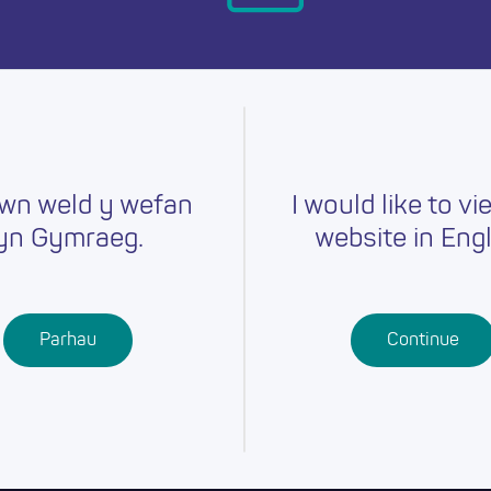
ymru heddiw.
wn weld y wefan
I would like to vi
yn Gymraeg.
website in Engl
Gyrfaoedd
Hyfforddiant
Chwilio am
r
Swydd
Ysgolion
Cymwysterau
Parhau
Continue
Addysg Bellach
Dysgu
Proffesiynol
Dysgu Seiliedig
ar Waith
Gwaith Ieuenctid