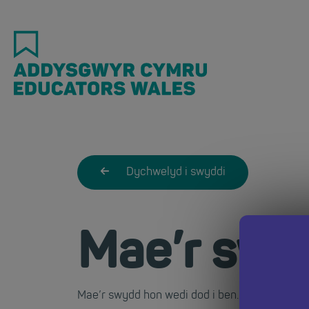
Skip
to
main
content
Dychwelyd i swyddi
Mae’r swy
Mae’r swydd hon wedi dod i ben. Dychwelwch i