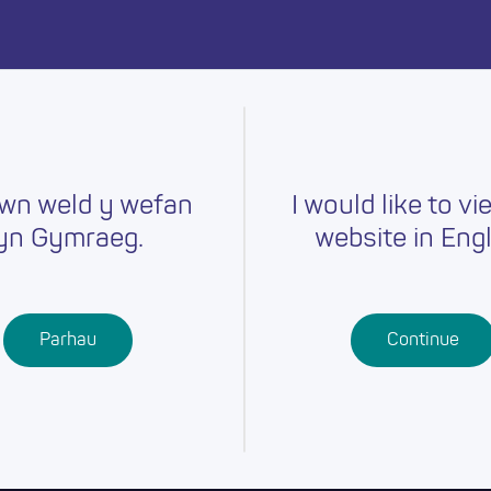
ymru heddiw.
wn weld y wefan
I would like to vi
yn Gymraeg.
website in Engl
Gyrfaoedd
Hyfforddiant
Chwilio am
r
Swydd
Ysgolion
Cymwysterau
Parhau
Continue
Addysg Bellach
Dysgu
Proffesiynol
Dysgu Seiliedig
ar Waith
Gwaith Ieuenctid