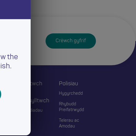
Crëwch gyfrif
ew the
ish.
Cysylltwch
Polisïau
ac
Hygyrchedd
Ymgysylltwch
Rhybudd
Preifatrwydd
Digwyddiadau
Telerau ac
Blogiau
Amodau
Cyswllt