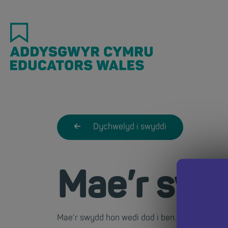
Skip
to
main
content
Dychwelyd i swyddi
Mae’r swy
Mae’r swydd hon wedi dod i ben. Dychwelwch i