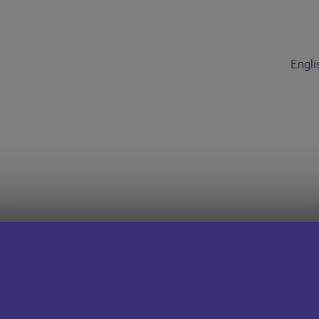
Engli
dd hon wedi do
 dudalen Swyddi Addysgwyr Cymru i weld cyfleoedd eraill.