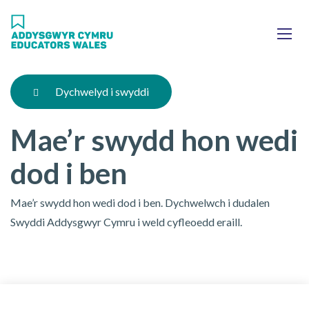
Skip
Ma
to
main
mob
content
nav
Dychwelyd i swyddi
Mae’r swydd hon wedi
dod i ben
Mae’r swydd hon wedi dod i ben. Dychwelwch i dudalen
Swyddi Addysgwyr Cymru i weld cyfleoedd eraill.