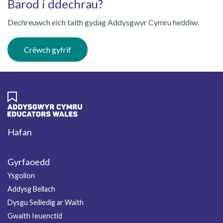
Barod i ddechrau?
Dechreuwch eich taith gydag Addysgwyr Cymru heddiw.
Crëwch gyfrif
Hafan
Footer
Gyrfaoedd
Ysgolion
Addysg Bellach
Dysgu Seiliedig ar Waith
Gwaith Ieuenctid