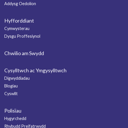
Addysg Oedolion
Hyfforddiant
Cymwysterau
Dysgu Proffesiynol
Chwilio am Swydd
Cysylltwch ac Ymgysylltwch
Digwyddiadau
Blogiau
Cyswllt
Polisïau
Hygyrchedd
Rhybudd Preifatrwydd