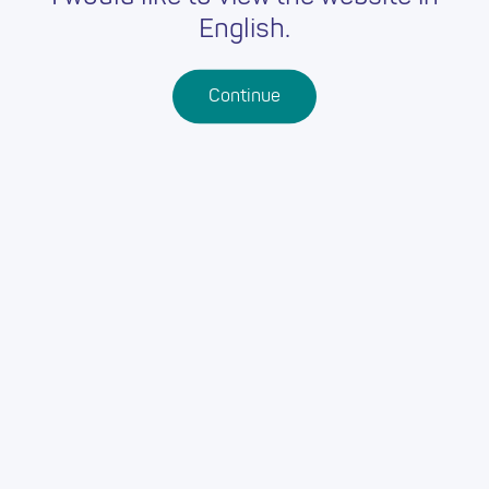
English.
Continue
Gweld pob cymwysterau
EIN CYFEIRIADAU:
Coleg Gwyr Abertawe
Abertawe
Abertawe
SA2 9EB
GWEFAN Y DARPARWYR:
Gwefan