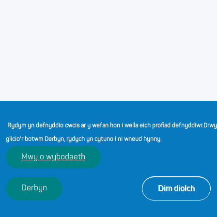
SWYDDI LLAWN AMSER
Gweld yr holl swyddi
Rydym yn defnyddio cwcis ar y wefan hon i wella eich profiad defnyddiwr.
Drwy
SWYDDI RHAN AMSER
glicio'r botwm Derbyn, rydych yn cytuno i ni wneud hynny.
Gweld yr holl swyddi
Mwy o wybodaeth
Dim diolch
Derbyn