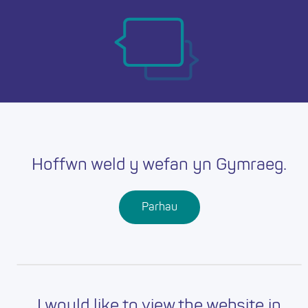
Skip
Ma
to
main
mob
content
nav
Hoffwn weld y wefan yn Gymraeg.
Parhau
I would like to view the website in